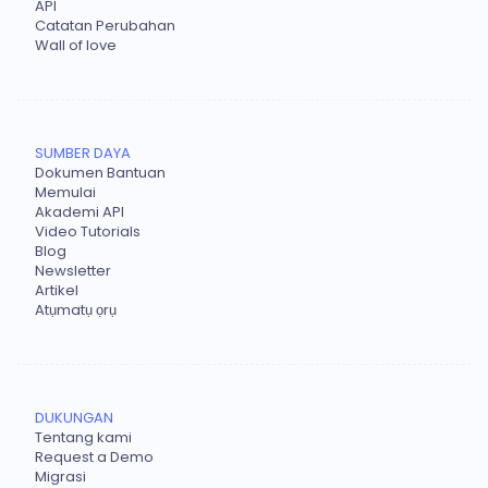
API
Catatan Perubahan
Wall of love
SUMBER DAYA
Dokumen Bantuan
Memulai
Akademi API
Video Tutorials
Blog
Newsletter
Artikel
Atụmatụ ọrụ
DUKUNGAN
Tentang kami
Request a Demo
Migrasi