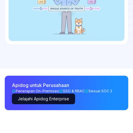
Apidog untuk Perusahaan
Penerapan On-Premises
SSO & RBAC
Sesuai SOC 2
Jelajahi Apidog Enterprise