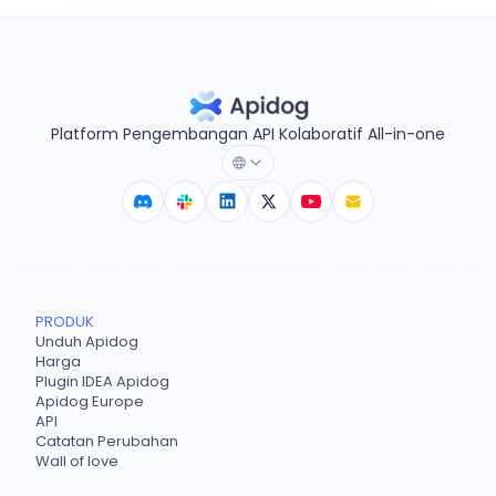
Platform Pengembangan API Kolaboratif All-in-one
PRODUK
Unduh Apidog
Harga
Plugin IDEA Apidog
Apidog Europe
API
Catatan Perubahan
Wall of love