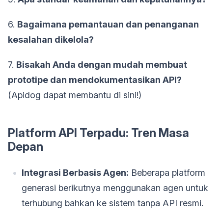
6.
Bagaimana pemantauan dan penanganan
kesalahan dikelola?
7.
Bisakah Anda dengan mudah membuat
prototipe dan mendokumentasikan API?
(Apidog dapat membantu di sini!)
Platform API Terpadu: Tren Masa
Depan
Integrasi Berbasis Agen:
Beberapa platform
generasi berikutnya menggunakan agen untuk
terhubung bahkan ke sistem tanpa API resmi.