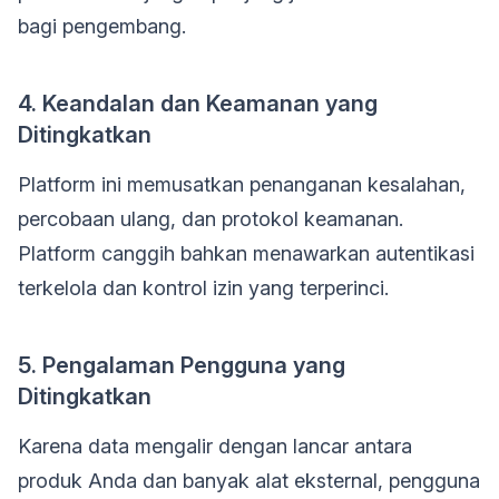
bagi pengembang.
4. Keandalan dan Keamanan yang
Ditingkatkan
Platform ini memusatkan penanganan kesalahan,
percobaan ulang, dan protokol keamanan.
Platform canggih bahkan menawarkan autentikasi
terkelola dan kontrol izin yang terperinci.
5. Pengalaman Pengguna yang
Ditingkatkan
Karena data mengalir dengan lancar antara
produk Anda dan banyak alat eksternal, pengguna