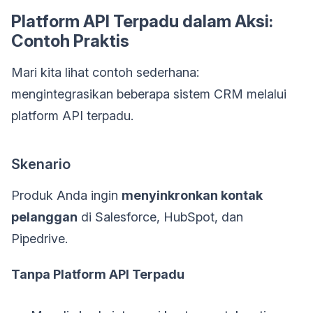
Platform API Terpadu dalam Aksi:
Contoh Praktis
Mari kita lihat contoh sederhana:
mengintegrasikan beberapa sistem CRM melalui
platform API terpadu.
Skenario
Produk Anda ingin
menyinkronkan kontak
pelanggan
di Salesforce, HubSpot, dan
Pipedrive.
Tanpa Platform API Terpadu