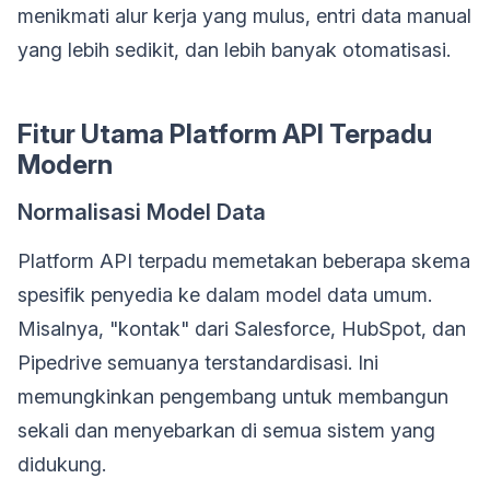
menikmati alur kerja yang mulus, entri data manual
yang lebih sedikit, dan lebih banyak otomatisasi.
Fitur Utama Platform API Terpadu
Modern
Normalisasi Model Data
Platform API terpadu memetakan beberapa skema
spesifik penyedia ke dalam model data umum.
Misalnya, "kontak" dari Salesforce, HubSpot, dan
Pipedrive semuanya terstandardisasi. Ini
memungkinkan pengembang untuk membangun
sekali dan menyebarkan di semua sistem yang
didukung.