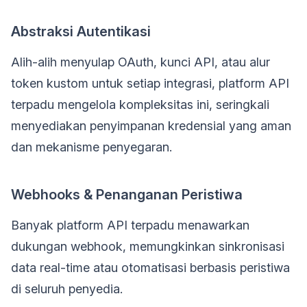
Abstraksi Autentikasi
Alih-alih menyulap OAuth, kunci API, atau alur
token kustom untuk setiap integrasi, platform API
terpadu mengelola kompleksitas ini, seringkali
menyediakan penyimpanan kredensial yang aman
dan mekanisme penyegaran.
Webhooks & Penanganan Peristiwa
Banyak platform API terpadu menawarkan
dukungan webhook, memungkinkan sinkronisasi
data real-time atau otomatisasi berbasis peristiwa
di seluruh penyedia.