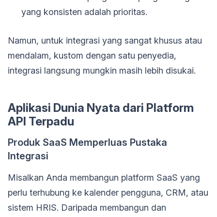
yang konsisten adalah prioritas.
Namun, untuk integrasi yang sangat khusus atau
mendalam, kustom dengan satu penyedia,
integrasi langsung mungkin masih lebih disukai.
Aplikasi Dunia Nyata dari Platform
API Terpadu
Produk SaaS Memperluas Pustaka
Integrasi
Misalkan Anda membangun platform SaaS yang
perlu terhubung ke kalender pengguna, CRM, atau
sistem HRIS. Daripada membangun dan