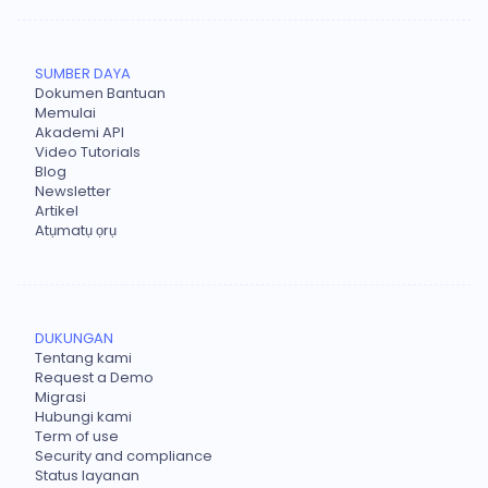
SUMBER DAYA
Dokumen Bantuan
Memulai
Akademi API
Video Tutorials
Blog
Newsletter
Artikel
Atụmatụ ọrụ
DUKUNGAN
Tentang kami
Request a Demo
Migrasi
Hubungi kami
Term of use
Security and compliance
Status layanan