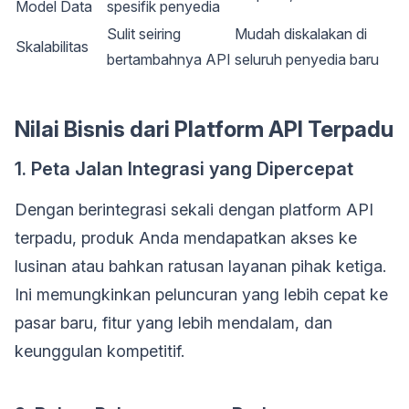
Model Data
spesifik penyedia
Sulit seiring
Mudah diskalakan di
Skalabilitas
bertambahnya API
seluruh penyedia baru
Nilai Bisnis dari Platform API Terpadu
1. Peta Jalan Integrasi yang Dipercepat
Dengan berintegrasi sekali dengan platform API
terpadu, produk Anda mendapatkan akses ke
lusinan atau bahkan ratusan layanan pihak ketiga.
Ini memungkinkan peluncuran yang lebih cepat ke
pasar baru, fitur yang lebih mendalam, dan
keunggulan kompetitif.