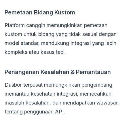
Pemetaan Bidang Kustom
Platform canggih memungkinkan pemetaan
kustom untuk bidang yang tidak sesuai dengan
model standar, mendukung integrasi yang lebih
kompleks atau kasus tepi.
Penanganan Kesalahan & Pemantauan
Dasbor terpusat memungkinkan pengembang
memantau kesehatan integrasi, memecahkan
masalah kesalahan, dan mendapatkan wawasan
tentang penggunaan API.