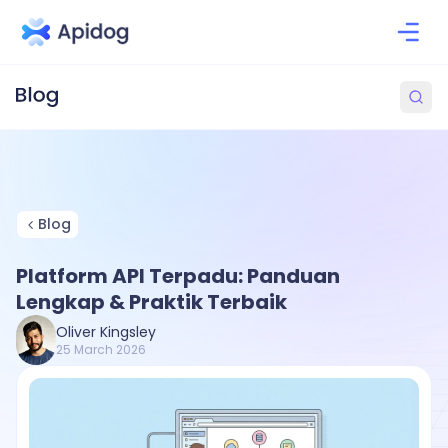
Blog
Platform API Terpadu: Panduan
Lengkap & Praktik Terbaik
Oliver Kingsley
25 March 2026