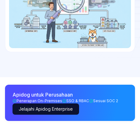
Apidog untuk Perusahaan
Penerapan On-Premises
SSO & RBAC
Sesuai SOC 2
Jelajahi Apidog Enterprise