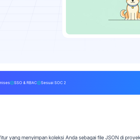
mises
SSO & RBAC
Sesuai SOC 2
 fitur yang menyimpan koleksi Anda sebagai file JSON di proye