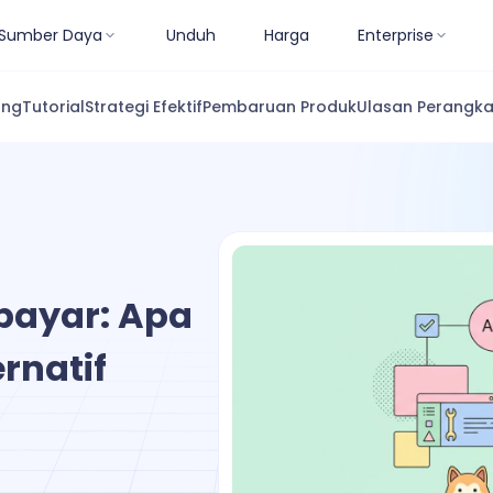
Sumber Daya
Unduh
Harga
Enterprise
ang
Tutorial
Strategi Efektif
Pembaruan Produk
Ulasan Perangka
rbayar: Apa
rnatif