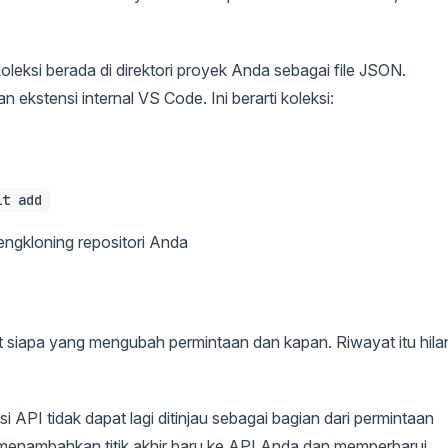
leksi berada di direktori proyek Anda sebagai file JSON.
ekstensi internal VS Code. Ini berarti koleksi:
it add
engkloning repositori Anda
 siapa yang mengubah permintaan dan kapan. Riwayat itu hila
 API tidak dapat lagi ditinjau sebagai bagian dari permintaan
g menambahkan titik akhir baru ke API Anda dan memperbarui