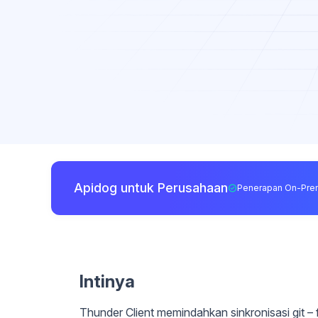
Apidog untuk Perusahaan
Penerapan On-Pre
Intinya
Thunder Client memindahkan sinkronisasi git –