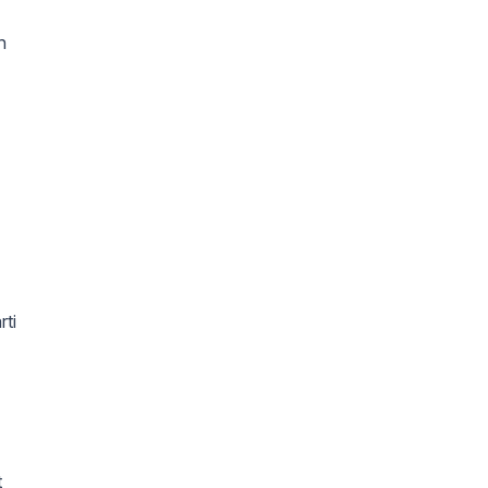
h
rti
t