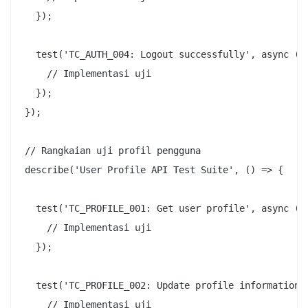
  });

  test('TC_AUTH_004: Logout successfully', async () 
    // Implementasi uji

  });

});

// Rangkaian uji profil pengguna

describe('User Profile API Test Suite', () => {

  test('TC_PROFILE_001: Get user profile', async () 
    // Implementasi uji

  });

  test('TC_PROFILE_002: Update profile information',
    // Implementasi uji
