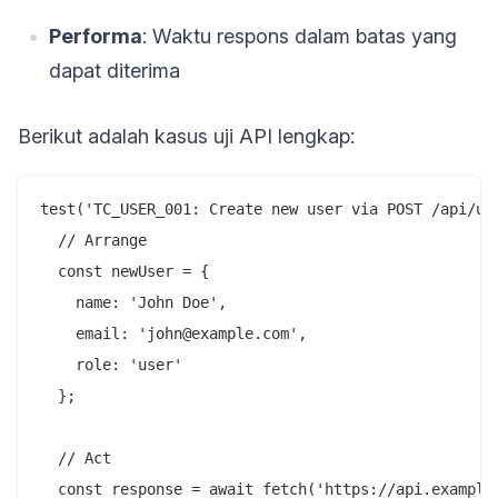
Performa
: Waktu respons dalam batas yang
dapat diterima
Berikut adalah kasus uji API lengkap:
test('TC_USER_001: Create new user via POST /api/use
  // Arrange

  const newUser = {

    name: 'John Doe',

    email: 'john@example.com',

    role: 'user'

  };

  // Act

  const response = await fetch('https://api.example.