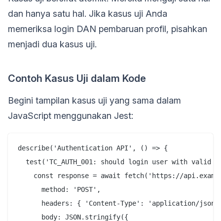
dan hanya satu hal. Jika kasus uji Anda
memeriksa login DAN pembaruan profil, pisahkan
menjadi dua kasus uji.
Contoh Kasus Uji dalam Kode
Begini tampilan kasus uji yang sama dalam
JavaScript menggunakan Jest:
describe('Authentication API', () => {

  test('TC_AUTH_001: should login user with valid cr
    const response = await fetch('https://api.exampl
      method: 'POST',

      headers: { 'Content-Type': 'application/json' 
      body: JSON.stringify({
