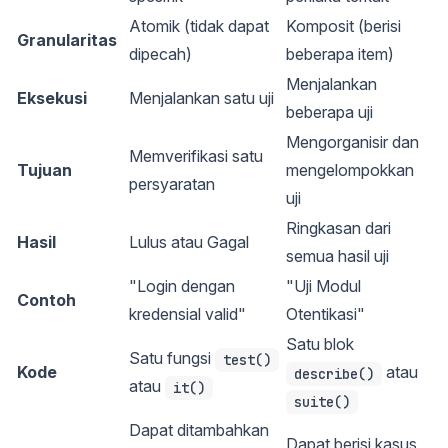
Atomik (tidak dapat
Komposit (berisi
Granularitas
dipecah)
beberapa item)
Menjalankan
Eksekusi
Menjalankan satu uji
beberapa uji
Mengorganisir dan
Memverifikasi satu
Tujuan
mengelompokkan
persyaratan
uji
Ringkasan dari
Hasil
Lulus atau Gagal
semua hasil uji
"Login dengan
"Uji Modul
Contoh
kredensial valid"
Otentikasi"
Satu blok
Satu fungsi
test()
Kode
atau
describe()
atau
it()
suite()
Dapat ditambahkan
Dapat berisi kasus