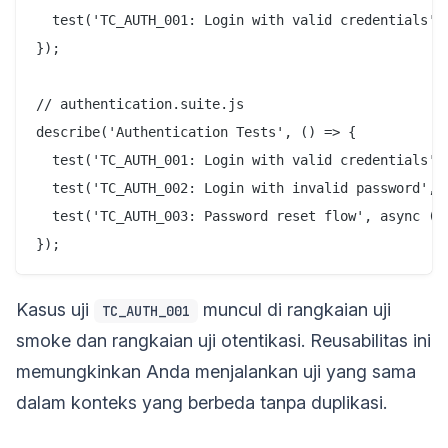
  test('TC_AUTH_001: Login with valid credentials', 
});

// authentication.suite.js

describe('Authentication Tests', () => {

  test('TC_AUTH_001: Login with valid credentials', 
  test('TC_AUTH_002: Login with invalid password', a
  test('TC_AUTH_003: Password reset flow', async () 
Kasus uji
muncul di rangkaian uji
TC_AUTH_001
smoke dan rangkaian uji otentikasi. Reusabilitas ini
memungkinkan Anda menjalankan uji yang sama
dalam konteks yang berbeda tanpa duplikasi.