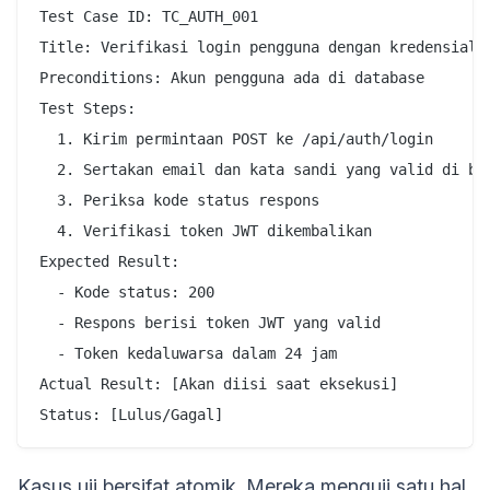
Test Case ID: TC_AUTH_001

Title: Verifikasi login pengguna dengan kredensial v
Preconditions: Akun pengguna ada di database

Test Steps:

  1. Kirim permintaan POST ke /api/auth/login

  2. Sertakan email dan kata sandi yang valid di bod
  3. Periksa kode status respons

  4. Verifikasi token JWT dikembalikan

Expected Result:

  - Kode status: 200

  - Respons berisi token JWT yang valid

  - Token kedaluwarsa dalam 24 jam

Actual Result: [Akan diisi saat eksekusi]

Kasus uji bersifat atomik. Mereka menguji satu hal