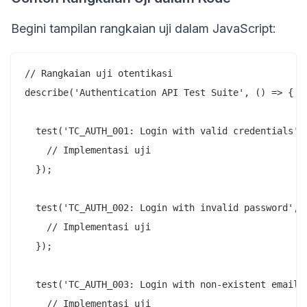
Begini tampilan rangkaian uji dalam JavaScript:
// Rangkaian uji otentikasi

describe('Authentication API Test Suite', () => {

  test('TC_AUTH_001: Login with valid credentials', 
    // Implementasi uji

  });

  test('TC_AUTH_002: Login with invalid password', a
    // Implementasi uji

  });

  test('TC_AUTH_003: Login with non-existent email',
    // Implementasi uji
