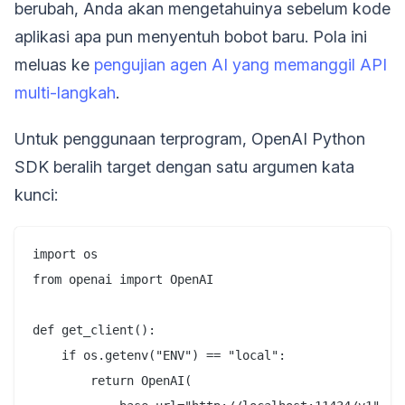
berubah, Anda akan mengetahuinya sebelum kode
aplikasi apa pun menyentuh bobot baru. Pola ini
meluas ke
pengujian agen AI yang memanggil API
multi-langkah
.
Untuk penggunaan terprogram, OpenAI Python
SDK beralih target dengan satu argumen kata
kunci:
import os

from openai import OpenAI

def get_client():

    if os.getenv("ENV") == "local":

        return OpenAI(
