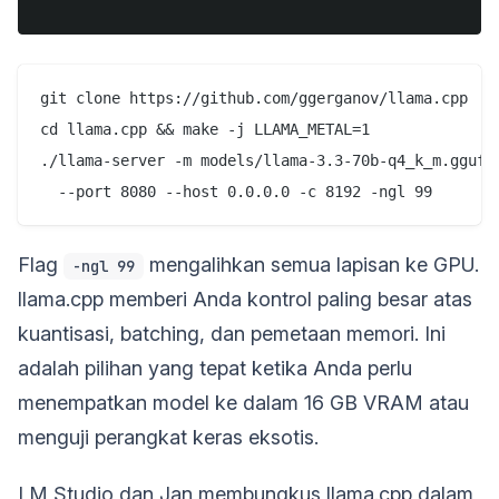
git clone https://github.com/ggerganov/llama.cpp

cd llama.cpp && make -j LLAMA_METAL=1

./llama-server -m models/llama-3.3-70b-q4_k_m.gguf \
Flag
mengalihkan semua lapisan ke GPU.
-ngl 99
llama.cpp memberi Anda kontrol paling besar atas
kuantisasi, batching, dan pemetaan memori. Ini
adalah pilihan yang tepat ketika Anda perlu
menempatkan model ke dalam 16 GB VRAM atau
menguji perangkat keras eksotis.
LM Studio dan Jan membungkus llama.cpp dalam