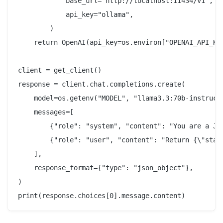
            base_url="http://localhost:11434/v1",

            api_key="ollama",

        )

    return OpenAI(api_key=os.environ["OPENAI_API_KEY
client = get_client()

response = client.chat.completions.create(

    model=os.getenv("MODEL", "llama3.3:70b-instruct-
    messages=[

        {"role": "system", "content": "You are a JSO
        {"role": "user", "content": "Return {\"statu
    ],

    response_format={"type": "json_object"},

)
