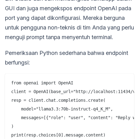
GUI dan juga mengekspos endpoint OpenAI pada
port yang dapat dikonfigurasi. Mereka berguna
untuk pengguna non-teknis di tim Anda yang perlu
menguji prompt tanpa menyentuh terminal.
Pemeriksaan Python sederhana bahwa endpoint
berfungsi:
from openai import OpenAI

client = OpenAI(base_url="http://localhost:11434/v1"
resp = client.chat.completions.create(

    model="llama3.3:70b-instruct-q4_K_M",

    messages=[{"role": "user", "content": "Reply wit
)
