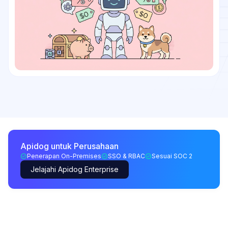
Apidog untuk Perusahaan
Penerapan On-Premises
SSO & RBAC
Sesuai SOC 2
Jelajahi Apidog Enterprise