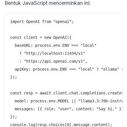
Bentuk JavaScript mencerminkan ini:
import OpenAI from "openai";

const client = new OpenAI({

  baseURL: process.env.ENV === "local"

    ? "http://localhost:11434/v1"

    : "https://api.openai.com/v1",

  apiKey: process.env.ENV === "local" ? "ollama" : p
});

const resp = await client.chat.completions.create({

  model: process.env.MODEL || "llama3.3:70b-instruct
  messages: [{ role: "user", content: "Say hi." }],

});
