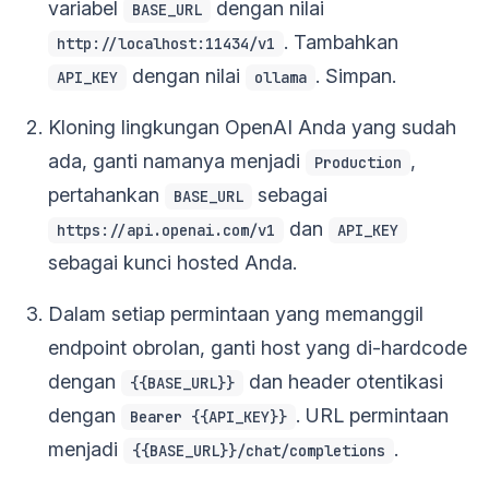
variabel
dengan nilai
BASE_URL
. Tambahkan
http://localhost:11434/v1
dengan nilai
. Simpan.
API_KEY
ollama
Kloning lingkungan OpenAI Anda yang sudah
ada, ganti namanya menjadi
,
Production
pertahankan
sebagai
BASE_URL
dan
https://api.openai.com/v1
API_KEY
sebagai kunci hosted Anda.
Dalam setiap permintaan yang memanggil
endpoint obrolan, ganti host yang di-hardcode
dengan
dan header otentikasi
{{BASE_URL}}
dengan
. URL permintaan
Bearer {{API_KEY}}
menjadi
.
{{BASE_URL}}/chat/completions