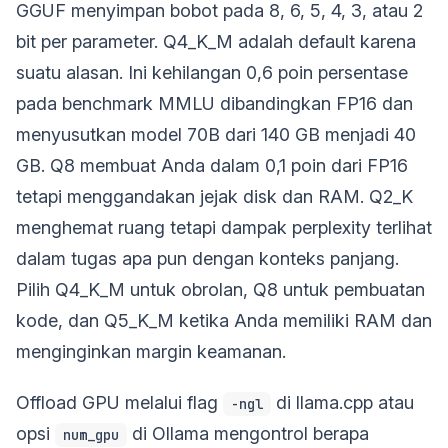
GGUF menyimpan bobot pada 8, 6, 5, 4, 3, atau 2
bit per parameter. Q4_K_M adalah default karena
suatu alasan. Ini kehilangan 0,6 poin persentase
pada benchmark MMLU dibandingkan FP16 dan
menyusutkan model 70B dari 140 GB menjadi 40
GB. Q8 membuat Anda dalam 0,1 poin dari FP16
tetapi menggandakan jejak disk dan RAM. Q2_K
menghemat ruang tetapi dampak perplexity terlihat
dalam tugas apa pun dengan konteks panjang.
Pilih Q4_K_M untuk obrolan, Q8 untuk pembuatan
kode, dan Q5_K_M ketika Anda memiliki RAM dan
menginginkan margin keamanan.
Offload GPU melalui flag
di llama.cpp atau
-ngl
opsi
di Ollama mengontrol berapa
num_gpu