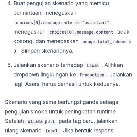
Buat pengujian skenario yang memicu
permintaan, menegaskan
,
choices[0].message.role == "assistant"
menegaskan
tidak
choices[0].message.content
kosong, dan menegaskan
usage.total_tokens >
. Simpan skenarionya.
0
Jalankan skenario terhadap
. Alihkan
Local
dropdown lingkungan ke
. Jalankan
Production
lagi. Asersi harus berhasil untuk keduanya.
Skenario yang sama berfungsi ganda sebagai
pengujian smoke untuk peningkatan runtime.
Setelah
pada tag baru, jalankan
ollama pull
ulang skenario
. Jika bentuk respons
Local