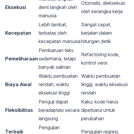
Otomatis, dieksekusi
Eksekusi
demi langkah oleh
oleh kerangka kerja
manusia
Lebih lambat,
Sangat cepat,
Kecepatan
terbatas oleh
berjalan dalam
kecepatan manusia
hitungan detik
Pembaruan teks
Refactoring kode,
Pemeliharaan
sederhana, tetapi
kontrol versi
banyak salinan
Waktu pembuatan
Waktu pembuatan
Biaya Awal
rendah, waktu
tinggi, waktu eksekusi
eksekusi tinggi
rendah
Penguji dapat
Kaku; kode harus
Fleksibilitas
beradaptasi secara
diperbarui untuk
langsung
perubahan
Pengujian
Terbaik
Pengujian regresi,