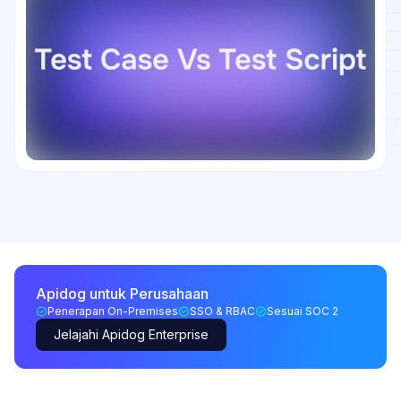
Apidog untuk Perusahaan
Penerapan On-Premises
SSO & RBAC
Sesuai SOC 2
Jelajahi Apidog Enterprise