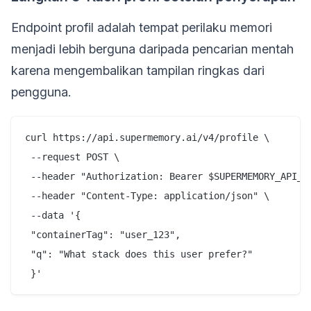
Endpoint profil adalah tempat perilaku memori
menjadi lebih berguna daripada pencarian mentah
karena mengembalikan tampilan ringkas dari
pengguna.
curl https://api.supermemory.ai/v4/profile \

 --request POST \

 --header "Authorization: Bearer $SUPERMEMORY_API_KE
 --header "Content-Type: application/json" \

 --data '{

 "containerTag": "user_123",

 "q": "What stack does this user prefer?"
