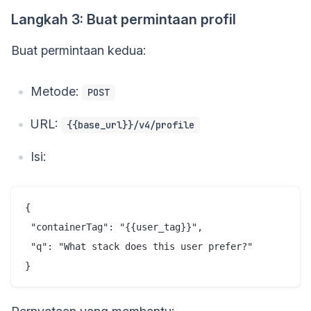
Langkah 3: Buat permintaan profil
Buat permintaan kedua:
Metode:
POST
URL:
{{base_url}}/v4/profile
Isi:
{

 "containerTag": "{{user_tag}}",

 "q": "What stack does this user prefer?"
