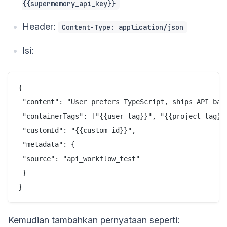
{{supermemory_api_key}}
Header:
Content-Type: application/json
Isi:
{

 "content": "User prefers TypeScript, ships API back
 "containerTags": ["{{user_tag}}", "{{project_tag}}"
 "customId": "{{custom_id}}",

 "metadata": {

 "source": "api_workflow_test"

 }

Kemudian tambahkan pernyataan seperti: