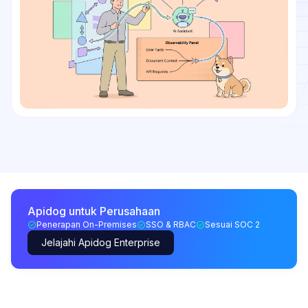
Apidog untuk Perusahaan
Penerapan On-Premises
SSO & RBAC
Sesuai SOC 2
Jelajahi Apidog Enterprise