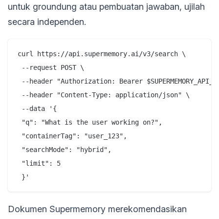
untuk groundung atau pembuatan jawaban, ujilah
secara independen.
curl https://api.supermemory.ai/v3/search \

 --request POST \

 --header "Authorization: Bearer $SUPERMEMORY_API_KE
 --header "Content-Type: application/json" \

 --data '{

 "q": "What is the user working on?",

 "containerTag": "user_123",

 "searchMode": "hybrid",

 "limit": 5

Dokumen Supermemory merekomendasikan