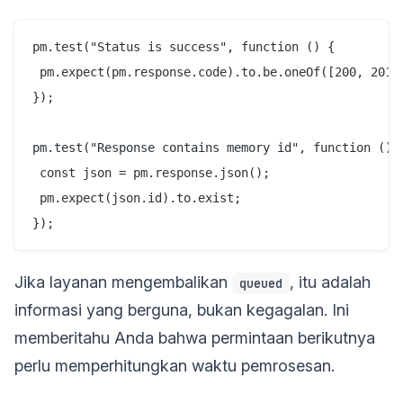
pm.test("Status is success", function () {

 pm.expect(pm.response.code).to.be.oneOf([200, 201, 
});

pm.test("Response contains memory id", function () {
 const json = pm.response.json();

 pm.expect(json.id).to.exist;

Jika layanan mengembalikan
, itu adalah
queued
informasi yang berguna, bukan kegagalan. Ini
memberitahu Anda bahwa permintaan berikutnya
perlu memperhitungkan waktu pemrosesan.