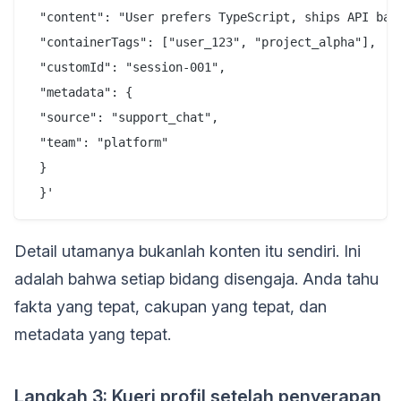
 "content": "User prefers TypeScript, ships API back
 "containerTags": ["user_123", "project_alpha"],

 "customId": "session-001",

 "metadata": {

 "source": "support_chat",

 "team": "platform"

 }

Detail utamanya bukanlah konten itu sendiri. Ini
adalah bahwa setiap bidang disengaja. Anda tahu
fakta yang tepat, cakupan yang tepat, dan
metadata yang tepat.
Langkah 3: Kueri profil setelah penyerapan