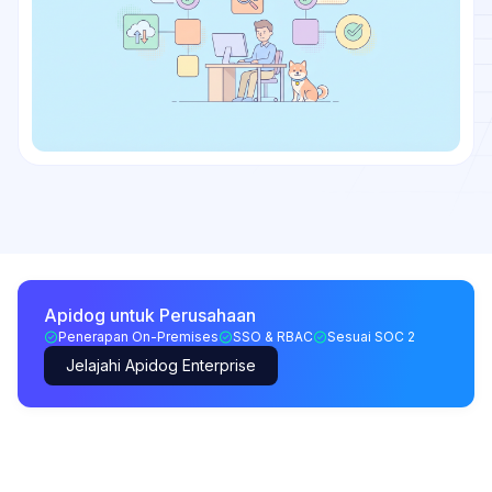
Apidog untuk Perusahaan
Penerapan On-Premises
SSO & RBAC
Sesuai SOC 2
Jelajahi Apidog Enterprise