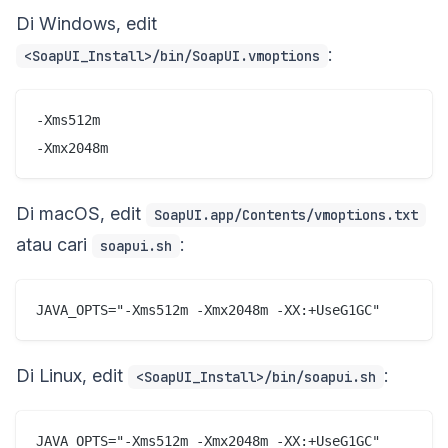
Di Windows, edit
:
<SoapUI_Install>/bin/SoapUI.vmoptions
-Xms512m

Di macOS, edit
SoapUI.app/Contents/vmoptions.txt
atau cari
:
soapui.sh
Di Linux, edit
:
<SoapUI_Install>/bin/soapui.sh