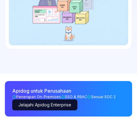
Apidog untuk Perusahaan
Penerapan On-Premises
SSO & RBAC
Sesuai SOC 2
Jelajahi Apidog Enterprise