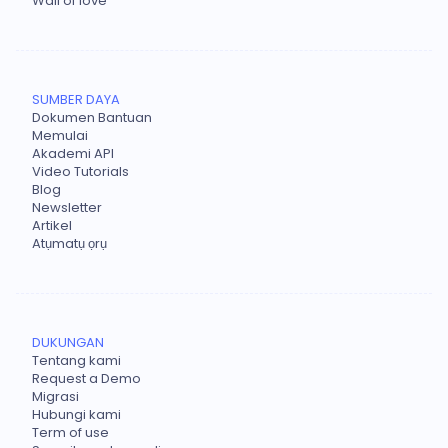
Wall of love
SUMBER DAYA
Dokumen Bantuan
Memulai
Akademi API
Video Tutorials
Blog
Newsletter
Artikel
Atụmatụ ọrụ
DUKUNGAN
Tentang kami
Request a Demo
Migrasi
Hubungi kami
Term of use