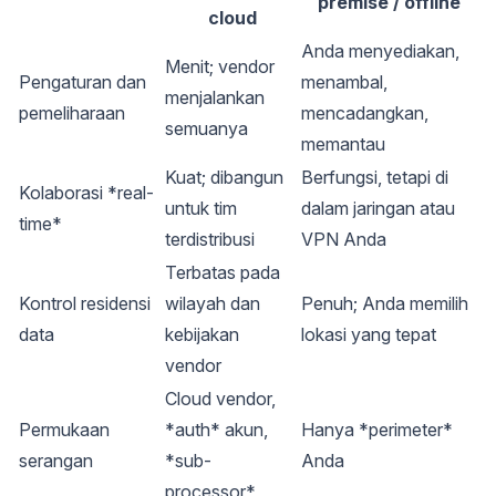
premise / offline
cloud
Anda menyediakan,
Menit; vendor
Pengaturan dan
menambal,
menjalankan
pemeliharaan
mencadangkan,
semuanya
memantau
Kuat; dibangun
Berfungsi, tetapi di
Kolaborasi *real-
untuk tim
dalam jaringan atau
time*
terdistribusi
VPN Anda
Terbatas pada
Kontrol residensi
wilayah dan
Penuh; Anda memilih
data
kebijakan
lokasi yang tepat
vendor
Cloud vendor,
Permukaan
*auth* akun,
Hanya *perimeter*
serangan
*sub-
Anda
processor*