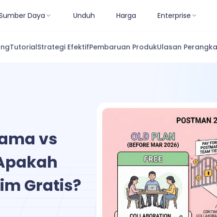
Sumber Daya
Unduh
Harga
Enterprise
ang
Tutorial
Strategi Efektif
Pembaruan Produk
Ulasan Perangka
Lama vs
 Apakah
m Gratis?