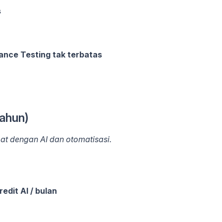
s
ance Testing tak terbatas
tahun)
pat dengan AI dan otomatisasi.
edit AI / bulan