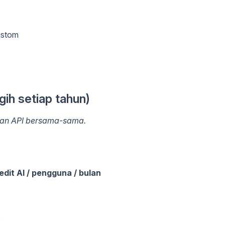
ustom
ih setiap tahun)
an API bersama-sama.
edit AI / pengguna / bulan
s