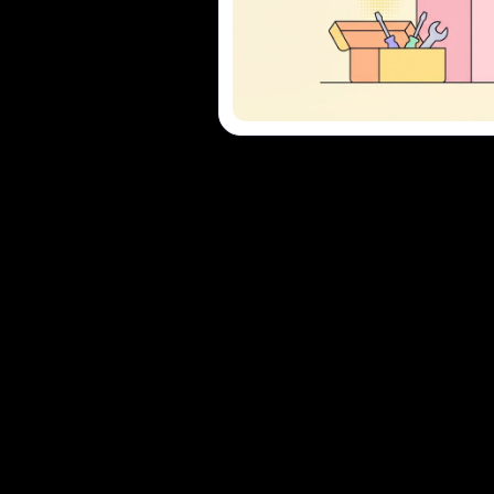
mises
SSO & RBAC
Sesuai SOC 2
h pemutusan koneksi, kegagalan autentikasi, kesalahan