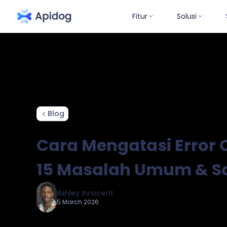
Fitur
Solusi
Sudut Pand
Blog
Cara Mengatasi Error
15 Masalah Umum & S
Ashley Innocent
5 March 2026