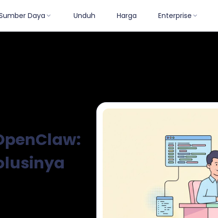
Sumber Daya
Unduh
Harga
Enterprise
ang
Tutorial
Strategi Efektif
Pembaruan Produk
Ulasan Perangka
 OpenClaw:
olusinya