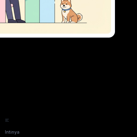
Jelajahi Apidog Enterprise
Dalam artikel ini
Intinya