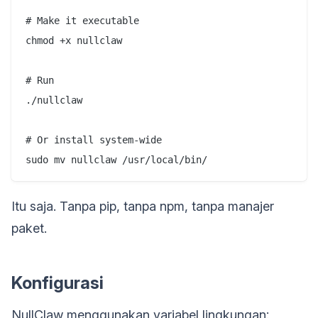
# Make it executable

chmod +x nullclaw

# Run

./nullclaw

# Or install system-wide

Itu saja. Tanpa pip, tanpa npm, tanpa manajer
paket.
Konfigurasi
NullClaw menggunakan variabel lingkungan: