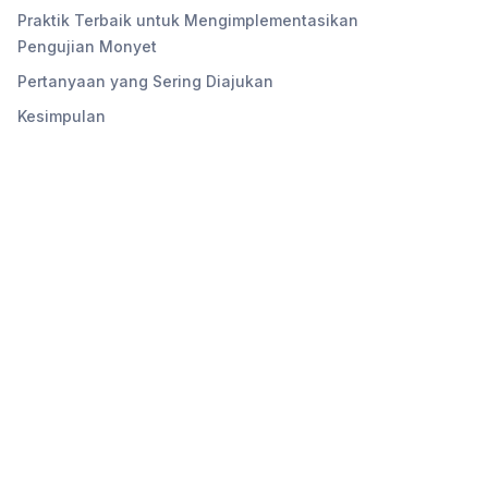
Praktik Terbaik untuk Mengimplementasikan
Pengujian Monyet
Pertanyaan yang Sering Diajukan
Kesimpulan