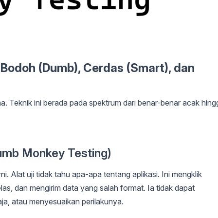
 Bodoh (Dumb), Cerdas (Smart), dan
. Teknik ini berada pada spektrum dari benar-benar acak hing
Dumb Monkey Testing)
Alat uji tidak tahu apa-apa tentang aplikasi. Ini mengklik
as, dan mengirim data yang salah format. Ia tidak dapat
ja, atau menyesuaikan perilakunya.