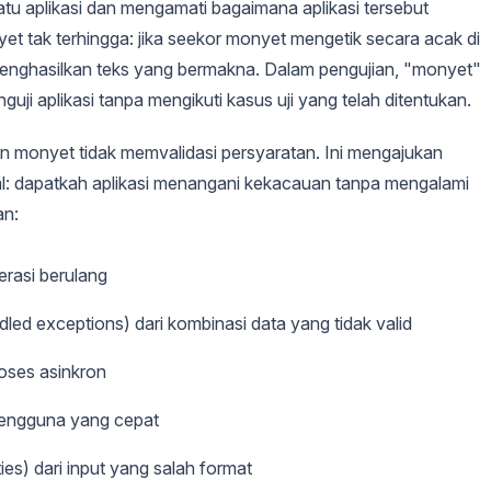
suatu aplikasi dan mengamati bagaimana aplikasi tersebut
yet tak terhingga: jika seekor monyet mengetik secara acak di
menghasilkan teks yang bermakna. Dalam pengujian, "monyet"
ji aplikasi tanpa mengikuti kasus uji yang telah ditentukan.
an monyet tidak memvalidasi persyaratan. Ini mengajukan
al: dapatkah aplikasi menangani kekacauan tanpa mengalami
an:
rasi berulang
led exceptions) dari kombinasi data yang tidak valid
roses asinkron
 pengguna yang cepat
ies) dari input yang salah format