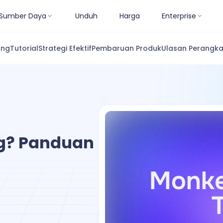
Sumber Daya
Unduh
Harga
Enterprise
ang
Tutorial
Strategi Efektif
Pembaruan Produk
Ulasan Perangka
ng? Panduan