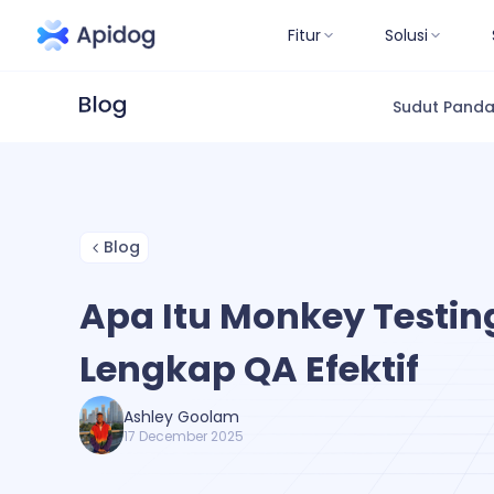
Fitur
Solusi
Sudut Pand
Blog
Apa Itu Monkey Testi
Lengkap QA Efektif
Ashley Goolam
17 December 2025