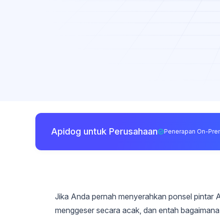
Apidog untuk Perusahaan
Penerapan On-Pre
Jika Anda pernah menyerahkan ponsel pintar A
menggeser secara acak, dan entah bagaimana b