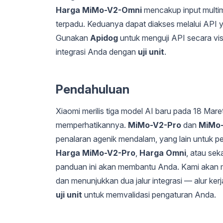
Harga MiMo-V2-Omni
mencakup input multim
terpadu. Keduanya dapat diakses melalui API
Gunakan
Apidog
untuk menguji API secara vis
integrasi Anda dengan
uji unit
.
Pendahuluan
Xiaomi merilis tiga model AI baru pada 18 M
memperhatikannya.
MiMo-V2-Pro
dan
MiMo
penalaran agenik mendalam, yang lain untuk 
Harga MiMo-V2-Pro
,
Harga Omni
, atau se
panduan ini akan membantu Anda. Kami akan m
dan menunjukkan dua jalur integrasi — alur ke
uji unit
untuk memvalidasi pengaturan Anda.