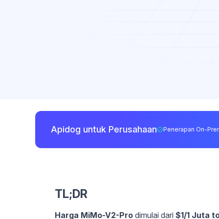
Apidog untuk Perusahaan
Penerapan On-Pre
TL;DR
Harga MiMo-V2-Pro
dimulai dari
$1/1 Juta t