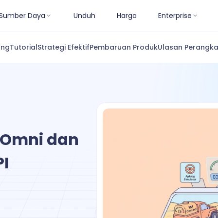
Sumber Daya
Unduh
Harga
Enterprise
ang
Tutorial
Strategi Efektif
Pembaruan Produk
Ulasan Perangka
 Omni dan
I