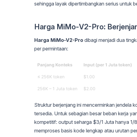
sehingga layak dipertimbangkan serius untuk b
Harga MiMo-V2-Pro: Berjenja
Harga MiMo-V2-Pro
dibagi menjadi dua tin
per permintaan:
Panjang Konteks
Input (per 1 Juta token)
≤ 256K token
$1.00
256K – 1 Juta token
$2.00
Struktur berjenjang ini mencerminkan jendela 
tersedia. Untuk sebagian besar beban kerja y
kompetitif: output seharga $3/1 Juta hanya 1/
memproses basis kode lengkap atau urutan per