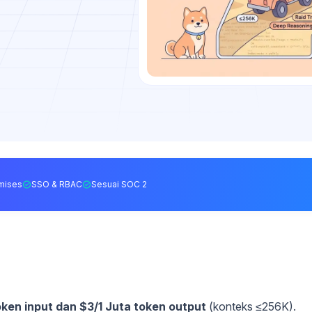
mises
SSO & RBAC
Sesuai SOC 2
oken input dan $3/1 Juta token output
(konteks ≤256K).