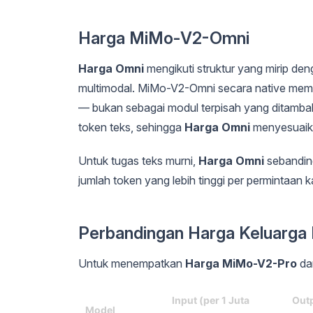
Harga MiMo-V2-Omni
Harga Omni
mengikuti struktur yang mirip d
multimodal. MiMo-V2-Omni secara native mempr
— bukan sebagai modul terpisah yang ditamb
token teks, sehingga
Harga Omni
menyesuaika
Untuk tugas teks murni,
Harga Omni
sebandin
jumlah token yang lebih tinggi per permintaan 
Perbandingan Harga Keluarg
Untuk menempatkan
Harga MiMo-V2-Pro
d
Input (per 1 Juta
Outp
Model