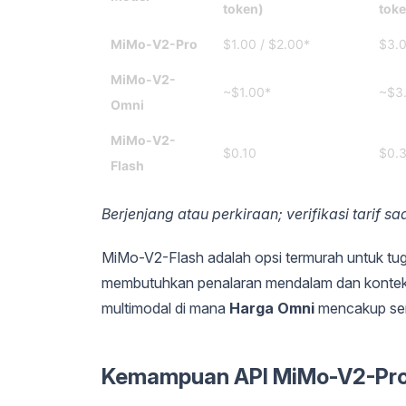
token)
toke
MiMo-V2-Pro
$1.00 / $2.00*
$3.0
MiMo-V2-
~$1.00*
~$3
Omni
MiMo-V2-
$0.10
$0.
Flash
Berjenjang atau perkiraan; verifikasi tarif s
MiMo-V2-Flash adalah opsi termurah untuk tug
membutuhkan penalaran mendalam dan kontek
multimodal di mana
Harga Omni
mencakup semu
Kemampuan API MiMo-V2-Pro