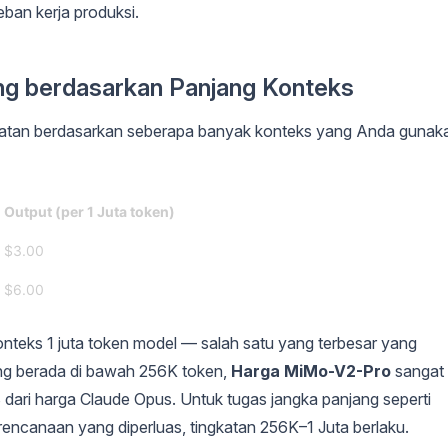
eban kerja produksi.
ng berdasarkan Panjang Konteks
gkatan berdasarkan seberapa banyak konteks yang Anda gunak
Output (per 1 Juta token)
$3.00
$6.00
konteks 1 juta token model — salah satu yang terbesar yang
ang berada di bawah 256K token,
Harga MiMo-V2-Pro
sangat
8 dari harga Claude Opus. Untuk tugas jangka panjang seperti
encanaan yang diperluas, tingkatan 256K–1 Juta berlaku.