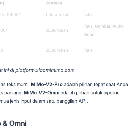
n)
Konteks
0 / $6.00*
1 Juta token
Teks
Teks, Gambar, Audio,
.00*
256K token
Video
30
256K token
Teks
aat ini di platform.xiaomimimo.com
as teks murni.
MiMo-V2-Pro
adalah pilihan tepat saat Anda
s panjang.
MiMo-V2-Omni
adalah pilihan untuk pipeline
a jenis input dalam satu panggilan API.
 & Omni