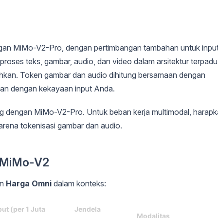
engan MiMo-V2-Pro, dengan pertimbangan tambahan untuk inpu
oses teks, gambar, audio, dan video dalam arsitektur terpadu
ahkan. Token gambar dan audio dihitung bersamaan dengan
n dengan kekayaan input Anda.
g dengan MiMo-V2-Pro. Untuk beban kerja multimodal, harap
karena tokenisasi gambar dan audio.
a MiMo-V2
an
Harga Omni
dalam konteks:
ut (per 1 Juta
Jendela
Modalitas