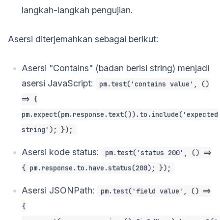
langkah-langkah pengujian.
Asersi diterjemahkan sebagai berikut:
Asersi "Contains" (badan berisi string) menjadi
asersi JavaScript:
pm.test('contains value', ()
=> {
pm.expect(pm.response.text()).to.include('expected
string'); });
Asersi kode status:
pm.test('status 200', () =>
{ pm.response.to.have.status(200); });
Asersi JSONPath:
pm.test('field value', () =>
{