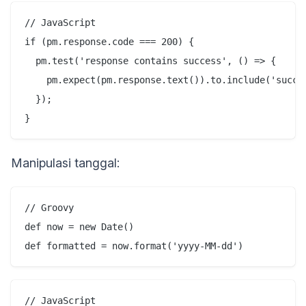
// JavaScript

if (pm.response.code === 200) {

  pm.test('response contains success', () => {

    pm.expect(pm.response.text()).to.include('succes
  });

Manipulasi tanggal:
// Groovy

def now = new Date()

// JavaScript
