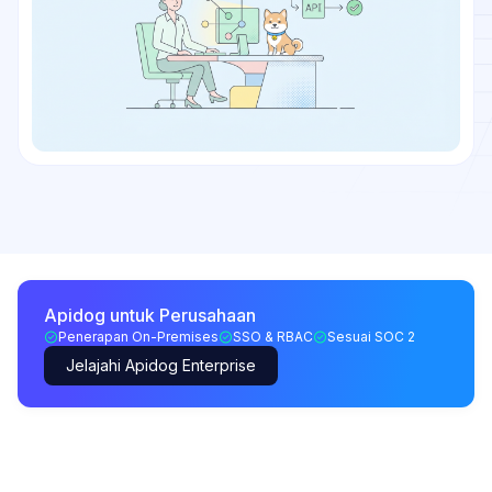
Apidog untuk Perusahaan
Penerapan On-Premises
SSO & RBAC
Sesuai SOC 2
Jelajahi Apidog Enterprise