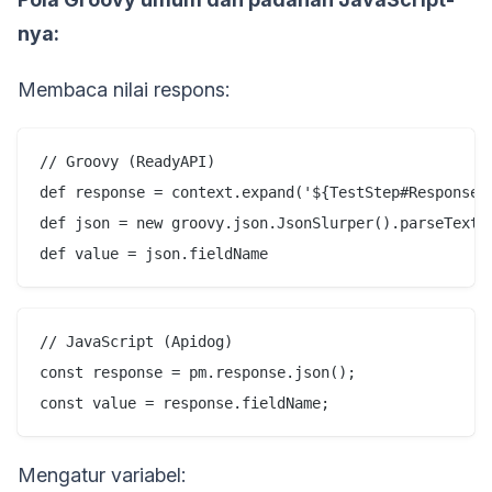
nya:
Membaca nilai respons:
// Groovy (ReadyAPI)

def response = context.expand('${TestStep#Response}'
def json = new groovy.json.JsonSlurper().parseText(r
// JavaScript (Apidog)

const response = pm.response.json();

Mengatur variabel: