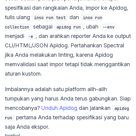
spesifikasi dan rangkaian Anda, impor ke Apidog,
tulis ulang
dan
inso run test
inso run
sebagai
, ubah
collection
apidog run
--env
menjadi
, dan arahkan reporter Anda ke output
-e
CLI/HTML/JSON Apidog. Pertahankan Spectral
jika Anda melakukan linting, karena Apidog
memvalidasi saat impor tetapi tidak menggantikan
aturan kustom.
Imbalannya adalah satu platform alih-alih
tumpukan yang harus Anda terus gabungkan. Siap
mencobanya?
Unduh Apidog
dan jalankan
apidog
pertama Anda terhadap spesifikasi yang baru
run
saja Anda ekspor.
tombol