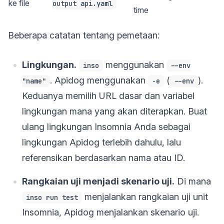
ke file
output api.yaml
time
Beberapa catatan tentang pemetaan:
Lingkungan.
menggunakan
inso
--env
. Apidog menggunakan
(
).
"name"
-e
--env
Keduanya memilih URL dasar dan variabel
lingkungan mana yang akan diterapkan. Buat
ulang lingkungan Insomnia Anda sebagai
lingkungan Apidog terlebih dahulu, lalu
referensikan berdasarkan nama atau ID.
Rangkaian uji menjadi skenario uji.
Di mana
menjalankan rangkaian uji unit
inso run test
Insomnia, Apidog menjalankan skenario uji.