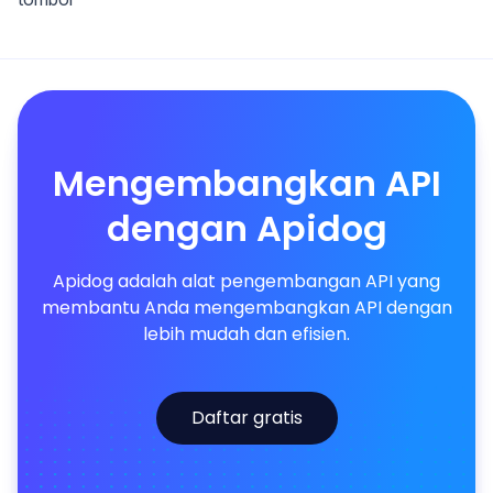
Mengembangkan API
dengan Apidog
Apidog adalah alat pengembangan API yang
membantu Anda mengembangkan API dengan
lebih mudah dan efisien.
Daftar gratis