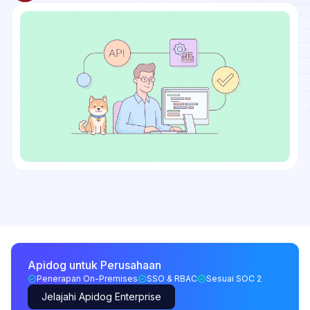
Apidog untuk Perusahaan
Penerapan On-Premises
SSO & RBAC
Sesuai SOC 2
Jelajahi Apidog Enterprise