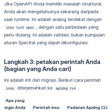
Jika OpenAPI Anda memiliki masalah struktural,
Anda akan mengetahuinya sekarang daripada
saat runtime. Ini adalah analog terdekat dengan
, dengan satu perbedaan yang
inso lint spec
perlu diulang: ini adalah validasi, bukan kumpulan
aturan Spectral yang dapat dikonfigurasi.
Langkah 3: petakan perintah Anda
(bagian yang Anda cari)
Ini adalah inti dari migrasi. Berikut cara perintah
diterjemahkan ke
.
inso
apidog run
Apa yang
ingin Anda
Perintah inso
Padanan Apidog CLI