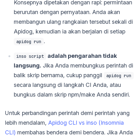
Konsepnya dipetakan dengan rapi: permintaan
berurutan dengan pernyataan. Anda akan
membangun ulang rangkaian tersebut sekali di
Apidog, kemudian ia akan berjalan di setiap
.
apidog run
adalah pengarahan tidak
inso script
langsung.
Jika Anda membungkus perintah di
balik skrip bernama, cukup panggil
apidog run
secara langsung di langkah CI Anda, atau
bungkus dalam skrip npm/make Anda sendiri.
Untuk perbandingan perintah demi perintah yang
lebih mendalam,
Apidog CLI vs inso (Insomnia
CLI)
membahas bendera demi bendera. Jika Anda