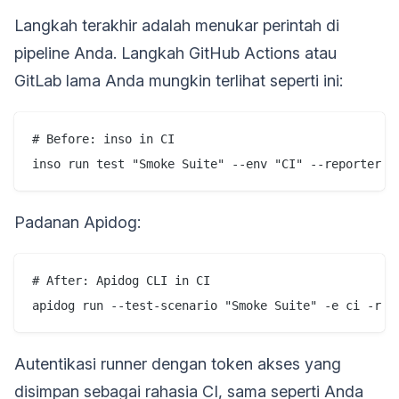
Langkah terakhir adalah menukar perintah di
pipeline Anda. Langkah GitHub Actions atau
GitLab lama Anda mungkin terlihat seperti ini:
# Before: inso in CI

Padanan Apidog:
# After: Apidog CLI in CI

Autentikasi runner dengan token akses yang
disimpan sebagai rahasia CI, sama seperti Anda