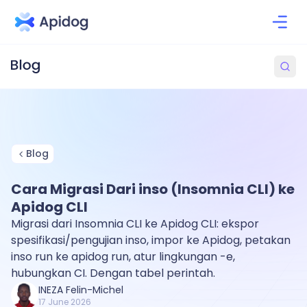
Blog
Cara Migrasi Dari inso (Insomnia CLI) ke
Apidog CLI
Migrasi dari Insomnia CLI ke Apidog CLI: ekspor
spesifikasi/pengujian inso, impor ke Apidog, petakan
inso run ke apidog run, atur lingkungan -e,
hubungkan CI. Dengan tabel perintah.
INEZA Felin-Michel
17 June 2026