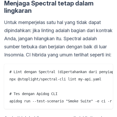
Menjaga Spectral tetap dalam
lingkaran
Untuk memperjelas satu hal yang tidak dapat
dipindahkan: jika linting adalah bagian dari kontrak
Anda, jangan hilangkan itu. Spectral adalah
sumber terbuka dan berjalan dengan baik di luar
Insomnia. CI hibrida yang umum terlihat seperti ini:
# Lint dengan Spectral (dipertahankan dari penyiapan
npx @stoplight/spectral-cli lint my-api.yaml

# Tes dengan Apidog CLI
