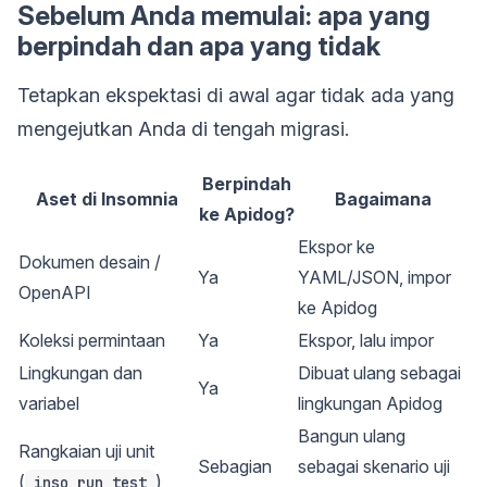
Sebelum Anda memulai: apa yang
berpindah dan apa yang tidak
Tetapkan ekspektasi di awal agar tidak ada yang
mengejutkan Anda di tengah migrasi.
Berpindah
Aset di Insomnia
Bagaimana
ke Apidog?
Ekspor ke
Dokumen desain /
Ya
YAML/JSON, impor
OpenAPI
ke Apidog
Koleksi permintaan
Ya
Ekspor, lalu impor
Lingkungan dan
Dibuat ulang sebagai
Ya
variabel
lingkungan Apidog
Bangun ulang
Rangkaian uji unit
Sebagian
sebagai skenario uji
(
)
inso run test