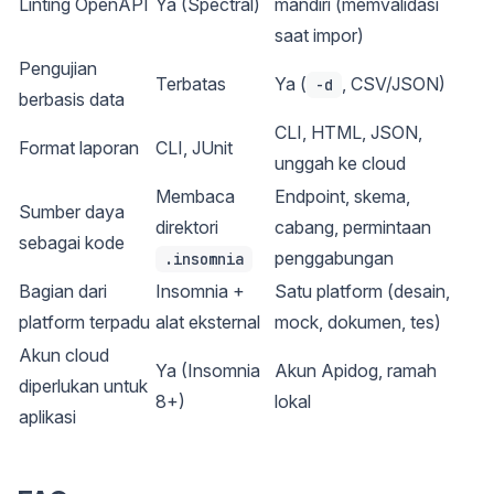
Linting OpenAPI
Ya (Spectral)
mandiri (memvalidasi
saat impor)
Pengujian
Terbatas
Ya (
, CSV/JSON)
-d
berbasis data
CLI, HTML, JSON,
Format laporan
CLI, JUnit
unggah ke cloud
Membaca
Endpoint, skema,
Sumber daya
direktori
cabang, permintaan
sebagai kode
penggabungan
.insomnia
Bagian dari
Insomnia +
Satu platform (desain,
platform terpadu
alat eksternal
mock, dokumen, tes)
Akun cloud
Ya (Insomnia
Akun Apidog, ramah
diperlukan untuk
8+)
lokal
aplikasi