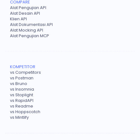
COMPARE
Alat Pengujian API
Alat Desain API
Klien API
Alat Dokumentasi API
Alat Mocking API
Alat Pengujian MCP
KOMPETITOR
vs Competitors
vs Postman
vs Bruno
vs Insomnia
vs Stoplight
vs RapidAPI
vs Readme
vs Hoppscotch
vs Mintlify