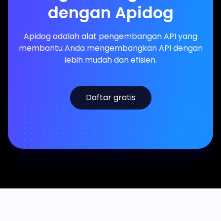
dengan Apidog
Apidog adalah alat pengembangan API yang
membantu Anda mengembangkan API dengan
lebih mudah dan efisien.
Daftar gratis