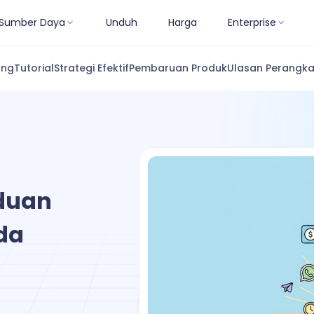
Sumber Daya
Unduh
Harga
Enterprise
ang
Tutorial
Strategi Efektif
Pembaruan Produk
Ulasan Perangka
nduan
da