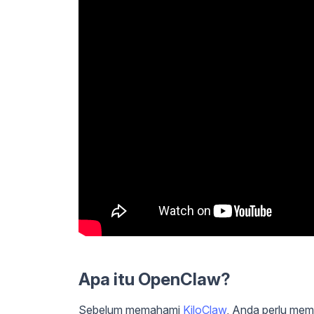
Apa itu OpenClaw?
Sebelum memahami
KiloClaw
, Anda perlu me