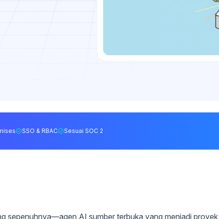
mises
SSO & RBAC
Sesuai SOC 2
ting sepenuhnya—agen AI sumber terbuka yang menjadi proyek