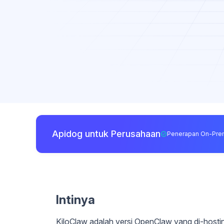
Apidog untuk Perusahaan
Penerapan On-Pre
Intinya
KiloClaw adalah versi OpenClaw yang di-hos