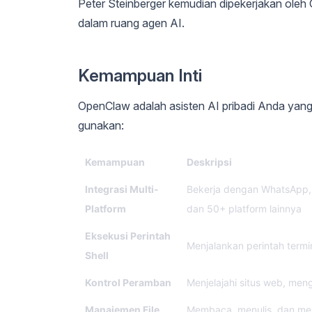
Peter Steinberger kemudian dipekerjakan oleh 
dalam ruang agen AI.
Kemampuan Inti
OpenClaw adalah asisten AI pribadi Anda yang
gunakan:
Kemampuan
Deskripsi
Integrasi Multi-
Bekerja dengan WhatsApp, T
Platform
dan 50+ platform lainnya
Eksekusi Perintah
Menjalankan perintah term
Shell
Kontrol Peramban
Menjelajahi situs web, meng
Manajemen File
Membaca, menulis, dan meng