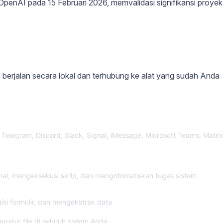
OpenAI pada 15 Februari 2026, memvalidasi signifikansi proyek
 berjalan secara lokal dan terhubung ke alat yang sudah Anda
elegram, Discord, Slack, Signal, iMessage, Microsoft Teams, Matrix
inal, mengeksekusi skrip, dan mengotomatiskan tugas sistem
isi formulir, dan mengekstrak data
atur file di seluruh sistem Anda