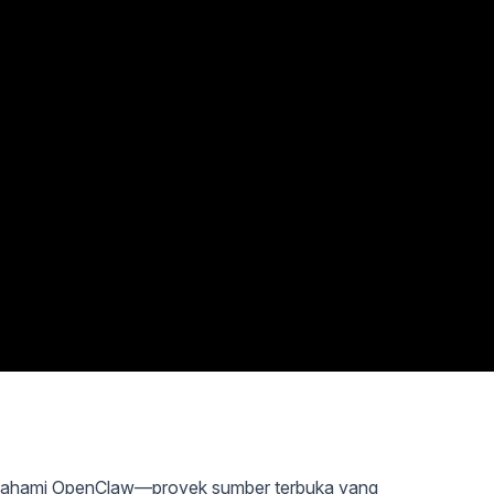
mahami OpenClaw—proyek sumber terbuka yang