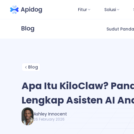
Fitur
Solusi
Sudut Pand
Blog
Apa Itu KiloClaw? Pa
Lengkap Asisten AI An
Ashley Innocent
26 February 2026