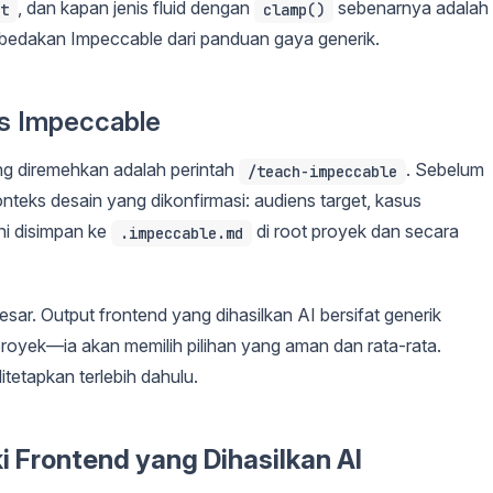
, dan kapan jenis fluid dengan
sebenarnya adalah
t
clamp()
mbedakan Impeccable dari panduan gaya generik.
s Impeccable
ng diremehkan adalah perintah
. Sebelum
/teach-impeccable
konteks desain yang dikonfirmasi: audiens target, kasus
ni disimpan ke
di root proyek dan secara
.impeccable.md
sar. Output frontend yang dihasilkan AI bersifat generik
proyek—ia akan memilih pilihan yang aman dan rata-rata.
tetapkan terlebih dahulu.
 Frontend yang Dihasilkan AI