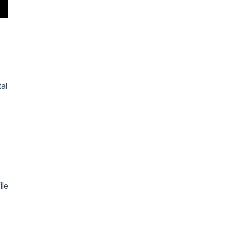
al
ile