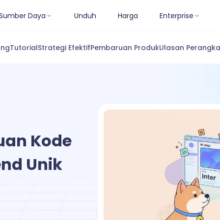
Sumber Daya
Unduh
Harga
Enterprise
ang
Tutorial
Strategi Efektif
Pembaruan Produk
Ulasan Perangka
uan Kode
end Unik