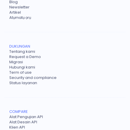
Blog
Newsletter
Artikel
Atụmatụ ọrụ
DUKUNGAN
Tentang kami
Request a Demo
Migrasi
Hubungi kami
Term of use
Security and compliance
Status layanan
COMPARE
Alat Pengujian API
Alat Desain API
Klien API