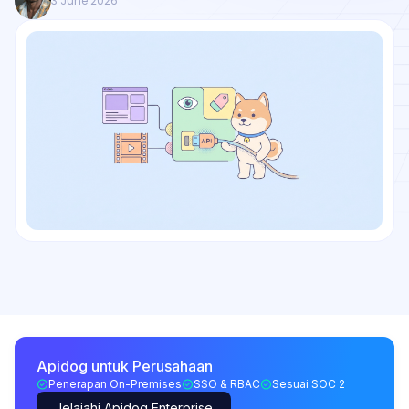
3 June 2026
Apidog untuk Perusahaan
Penerapan On-Premises
SSO & RBAC
Sesuai SOC 2
Jelajahi Apidog Enterprise