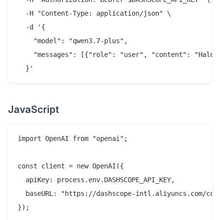
  -H "Content-Type: application/json" \

  -d '{

    "model": "qwen3.7-plus",

    "messages": [{"role": "user", "content": "Halo d
JavaScript
import OpenAI from "openai";

const client = new OpenAI({

  apiKey: process.env.DASHSCOPE_API_KEY,

  baseURL: "https://dashscope-intl.aliyuncs.com/comp
});
