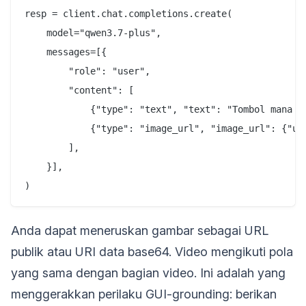
resp = client.chat.completions.create(

    model="qwen3.7-plus",

    messages=[{

        "role": "user",

        "content": [

            {"type": "text", "text": "Tombol mana y
            {"type": "image_url", "image_url": {"url
        ],

    }],

Anda dapat meneruskan gambar sebagai URL
publik atau URI data base64. Video mengikuti pola
yang sama dengan bagian video. Ini adalah yang
menggerakkan perilaku GUI-grounding: berikan