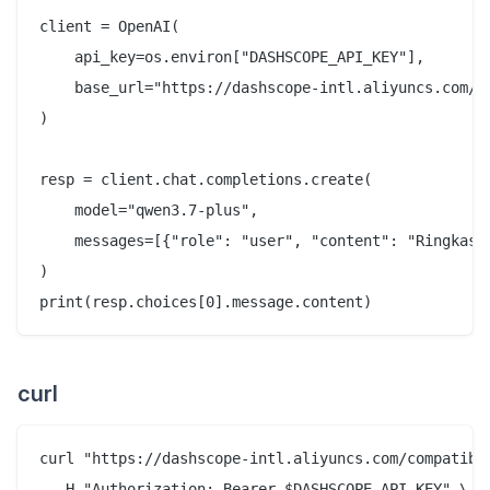
client = OpenAI(

    api_key=os.environ["DASHSCOPE_API_KEY"],

    base_url="https://dashscope-intl.aliyuncs.com/co
)

resp = client.chat.completions.create(

    model="qwen3.7-plus",

    messages=[{"role": "user", "content": "Ringkas m
)

curl
curl "https://dashscope-intl.aliyuncs.com/compatible
  -H "Authorization: Bearer $DASHSCOPE_API_KEY" \
