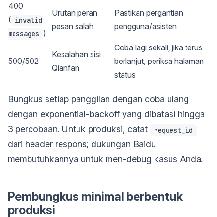
400
Urutan peran
Pastikan pergantian
(
invalid
pesan salah
pengguna/asisten
)
messages
Coba lagi sekali; jika terus
Kesalahan sisi
500/502
berlanjut, periksa halaman
Qianfan
status
Bungkus setiap panggilan dengan coba ulang
dengan exponential-backoff yang dibatasi hingga
3 percobaan. Untuk produksi, catat
request_id
dari header respons; dukungan Baidu
membutuhkannya untuk men-debug kasus Anda.
Pembungkus minimal berbentuk
produksi