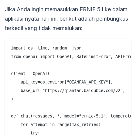
Jika Anda ingin memasukkan ERNIE 5.1 ke dalam
aplikasi nyata hari ini, berikut adalah pembungkus
terkecil yang tidak memalukan:
import os, time, random, json

from openai import OpenAI, RateLimitError, APIError

client = OpenAI(

    api_key=os.environ["QIANFAN_API_KEY"],

    base_url="https://qianfan.baidubce.com/v2",

)

def chat(messages, *, model="ernie-5.1", temperature
    for attempt in range(max_retries):

        try:
