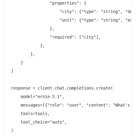
                "properties": {

                    "city": {"type": "string", "desc
                    "unit": {"type": "string", "enum
                },

                "required": ["city"],

            },

        },

    }

]

response = client.chat.completions.create(

    model="ernie-5.1",

    messages=[{"role": "user", "content": "What's th
    tools=tools,

    tool_choice="auto",

)
