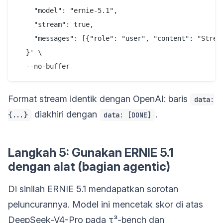
    "model": "ernie-5.1",

    "stream": true,

    "messages": [{"role": "user", "content": "Stream
  }' \

Format stream identik dengan OpenAI: baris
data:
diakhiri dengan
.
{...}
data: [DONE]
Langkah 5: Gunakan ERNIE 5.1
dengan alat (bagian agentic)
Di sinilah ERNIE 5.1 mendapatkan sorotan
peluncurannya. Model ini mencetak skor di atas
DeepSeek-V4-Pro pada τ³-bench dan