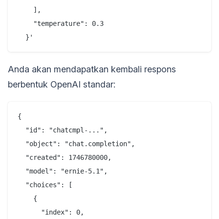
    ],

    "temperature": 0.3

Anda akan mendapatkan kembali respons
berbentuk OpenAI standar:
{

  "id": "chatcmpl-...",

  "object": "chat.completion",

  "created": 1746780000,

  "model": "ernie-5.1",

  "choices": [

    {

      "index": 0,
