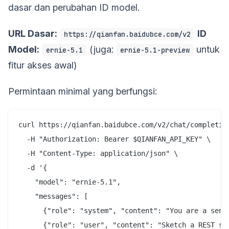
dasar dan perubahan ID model.
URL Dasar:
ID
https://qianfan.baidubce.com/v2
Model:
(juga:
untuk
ernie-5.1
ernie-5.1-preview
fitur akses awal)
Permintaan minimal yang berfungsi:
curl https://qianfan.baidubce.com/v2/chat/completion
  -H "Authorization: Bearer $QIANFAN_API_KEY" \

  -H "Content-Type: application/json" \

  -d '{

    "model": "ernie-5.1",

    "messages": [

      {"role": "system", "content": "You are a senio
      {"role": "user", "content": "Sketch a REST sch