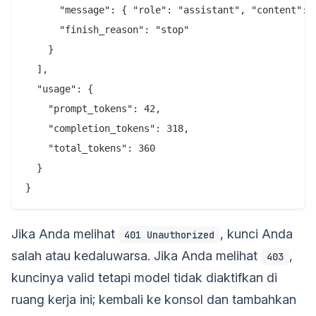
      "message": { "role": "assistant", "content": "
      "finish_reason": "stop"

    }

  ],

  "usage": {

    "prompt_tokens": 42,

    "completion_tokens": 318,

    "total_tokens": 360

  }

Jika Anda melihat
, kunci Anda
401 Unauthorized
salah atau kedaluwarsa. Jika Anda melihat
,
403
kuncinya valid tetapi model tidak diaktifkan di
ruang kerja ini; kembali ke konsol dan tambahkan