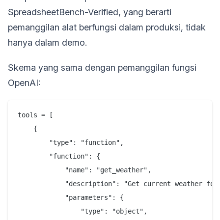
SpreadsheetBench-Verified, yang berarti
pemanggilan alat berfungsi dalam produksi, tidak
hanya dalam demo.
Skema yang sama dengan pemanggilan fungsi
OpenAI:
tools = [

    {

        "type": "function",

        "function": {

            "name": "get_weather",

            "description": "Get current weather for 
            "parameters": {

                "type": "object",
