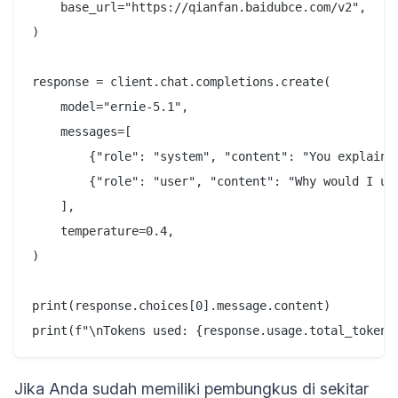
    base_url="https://qianfan.baidubce.com/v2",

)

response = client.chat.completions.create(

    model="ernie-5.1",

    messages=[

        {"role": "system", "content": "You explain A
        {"role": "user", "content": "Why would I us
    ],

    temperature=0.4,

)

print(response.choices[0].message.content)

Jika Anda sudah memiliki pembungkus di sekitar