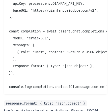
  apiKey: process.env.QIANFAN_API_KEY,

  baseURL: "https://qianfan.baidubce.com/v2",

});

const completion = await client.chat.completions.cre
  model: "ernie-5.1",

  messages: [

    { role: "user", content: "Return a JSON object w
  ],

  response_format: { type: "json_object" },

});

response_format: { type: "json_object" }
berfungsi dan dapat diandalkan. Skema JSON