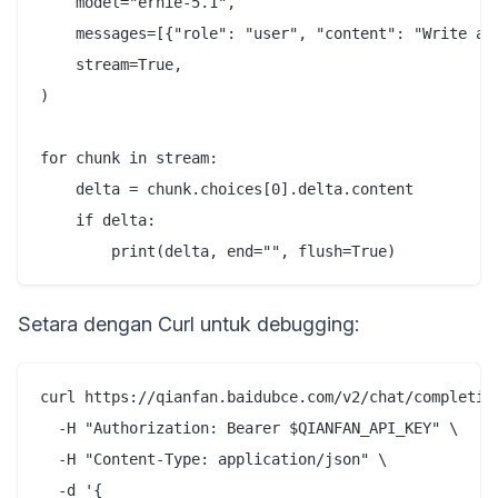
    model="ernie-5.1",

    messages=[{"role": "user", "content": "Write a h
    stream=True,

)

for chunk in stream:

    delta = chunk.choices[0].delta.content

    if delta:

Setara dengan Curl untuk debugging:
curl https://qianfan.baidubce.com/v2/chat/completion
  -H "Authorization: Bearer $QIANFAN_API_KEY" \

  -H "Content-Type: application/json" \

  -d '{
