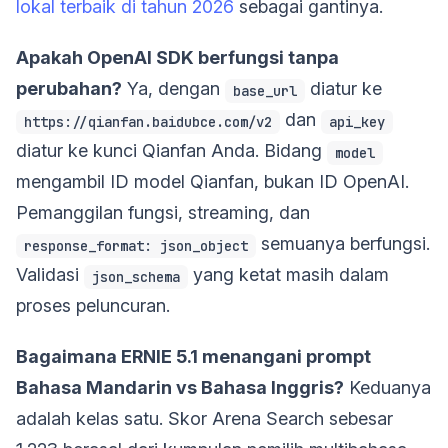
lokal terbaik di tahun 2026
sebagai gantinya.
Apakah OpenAI SDK berfungsi tanpa
perubahan?
Ya, dengan
diatur ke
base_url
dan
https://qianfan.baidubce.com/v2
api_key
diatur ke kunci Qianfan Anda. Bidang
model
mengambil ID model Qianfan, bukan ID OpenAI.
Pemanggilan fungsi, streaming, dan
semuanya berfungsi.
response_format: json_object
Validasi
yang ketat masih dalam
json_schema
proses peluncuran.
Bagaimana ERNIE 5.1 menangani prompt
Bahasa Mandarin vs Bahasa Inggris?
Keduanya
adalah kelas satu. Skor Arena Search sebesar