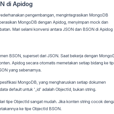
N di Apidog
enyederhanakan pengembangan, mengintegrasikan MongoDB
ngoperasikan MongoDB dengan Apidog, menyimpan mock dan
atan. Mari selami konversi antara JSON dan BSON di Apidog
men BSON, superset dari JSON. Saat bekerja dengan Mongo
nten. Apidog secara otomatis memetakan setiap bidang ke ti
JSON yang sebenarnya.
 spesifikasi MongoDB, yang mengharuskan setiap dokumen
data default untuk '_id' adalah ObjectId, bukan string.
ari tipe ObjectId sangat mudah. Jika konten string cocok deng
etakannya ke tipe ObjectId BSON.