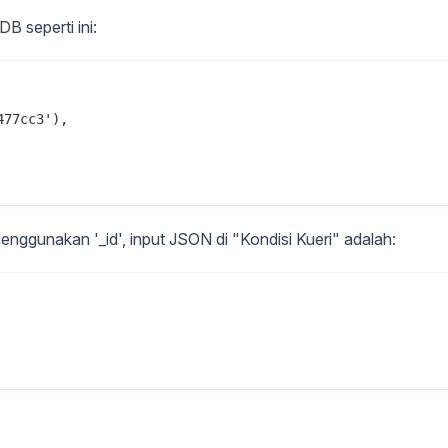
 seperti ini:
77cc3'),

nggunakan '_id', input JSON di "Kondisi Kueri" adalah: