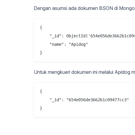
Dengan asumsi ada dokumen BSON di MongoDB
{

    "_id": ObjectId('654e056de3662b1c094
    "name": "Apidog"

Untuk mengkueri dokumen ini melalui Apidog me
{

    "_id": "654e056de3662b1c09477cc3"
