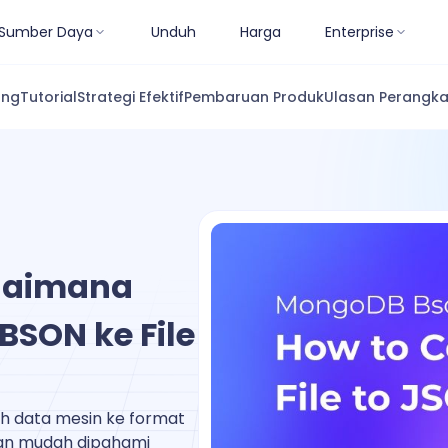
Sumber Daya
Unduh
Harga
Enterprise
ang
Tutorial
Strategi Efektif
Pembaruan Produk
Ulasan Perangka
agaimana
BSON ke File
h data mesin ke format
dan mudah dipahami