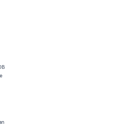
DB
pe
an