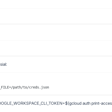
ial:
_FILE=/path/to/creds.json
t GOOGLE_WORKSPACE_CLI_TOKEN=$(gcloud auth print-acces