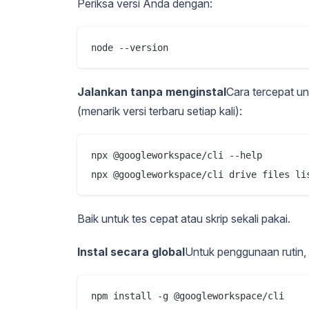
Periksa versi Anda dengan:
node --version
Jalankan tanpa menginstal
Cara tercepat u
(menarik versi terbaru setiap kali):
npx @googleworkspace/cli --help

npx @googleworkspace/cli drive files li
Baik untuk tes cepat atau skrip sekali pakai.
Instal secara global
Untuk penggunaan rutin, i
npm install -g @googleworkspace/cli
