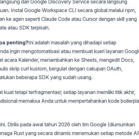
angsung dari Google Discovery Service secara langsung
uan. Instal Google Workspace CLI secara global melalui npm,
an ke agen seperti Claude Code atau Cursor dengan skill yang
late atau SDK terpisah.
pa penting?
Ini adalah masalah yang dihadapi setiap
nda ingin mengotomatisasi atau membuat kueri layanan Googl
uat acara Kalender, menambahkan ke Sheets, mengedit Docs,
ulis skrip curl kustom, bergulat dengan cakupan OAuth,
yatukan beberapa SDK yang sudah usang.
uat tetapi terfragmentasi; setiap layanan memiliki titik akhir,
t tradisional memaksa Anda untuk mempertahankan kode boilerpl
. Dirilis pada awal tahun 2026 oleh tim Google (diumumkan
rtenaga Rust yang secara dinamis menemukan setiap metode A