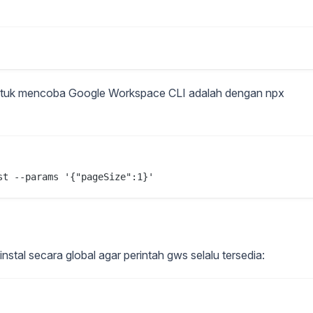
ntuk mencoba Google Workspace CLI adalah dengan npx
st --params '{"pageSize":1}'
nstal secara global agar perintah gws selalu tersedia: