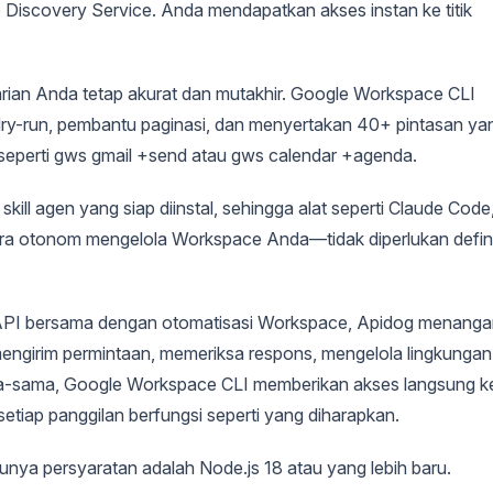
iscovery Service. Anda mendapatkan akses instan ke titik
 harian Anda tetap akurat dan mutakhir. Google Workspace CLI
y-run, pembantu paginasi, dan menyertakan 40+ pintasan ya
seperti gws gmail +send atau gws calendar +agenda.
ill agen yang siap diinstal, sehingga alat seperti Claude Code
ara otonom mengelola Workspace Anda—tidak diperlukan defini
 API bersama dengan otomatisasi Workspace, Apidog menanga
tuk mengirim permintaan, memeriksa respons, mengelola lingkungan
ma-sama, Google Workspace CLI memberikan akses langsung k
tiap panggilan berfungsi seperti yang diharapkan.
unya persyaratan adalah Node.js 18 atau yang lebih baru.