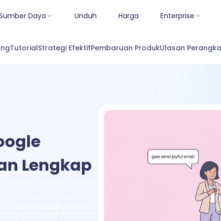
Sumber Daya
Unduh
Harga
Enterprise
ang
Tutorial
Strategi Efektif
Pembaruan Produk
Ulasan Perangka
oogle
an Lengkap