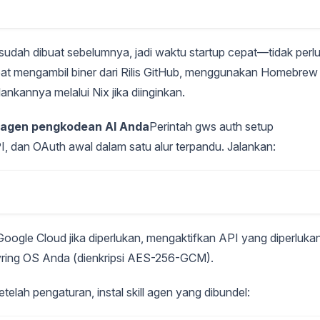
dah dibuat sebelumnya, jadi waktu startup cepat—tidak perl
pat mengambil biner dari Rilis GitHub, menggunakan Homebrew
ankannya melalui Nix jika diinginkan.
 agen pengkodean AI Anda
Perintah gws auth setup
 dan OAuth awal dalam satu alur terpandu. Jalankan:
gle Cloud jika diperlukan, mengaktifkan API yang diperlukan
yring OS Anda (dienkripsi AES-256-GCM).
etelah pengaturan, instal skill agen yang dibundel: