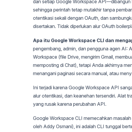
dan setiap Google Workspace API—dibangun l
sehingga perintah tetap mutakhir tanpa pembar
otentikasi sekali dengan OAuth, dan sambungk
disertakan. Tidak diperlukan alur OAuth boilerp
Apa itu Google Workspace CLI dan menga
pengembang, admin, dan pengguna agen AI: A
Workspace (file Drive, mengirim Gmail, memb
memposting di Chat), tetapi Anda akhirnya men
menangani paginasi secara manual, atau men
Ini terjadi karena Google Workspace API sangat k
alur otentikasi, dan keanehan tersendiri. Ala
yang rusak karena perubahan API.
Google Workspace CLI memecahkan masalah ini
oleh Addy Osmani), ini adalah CLI tunggal be