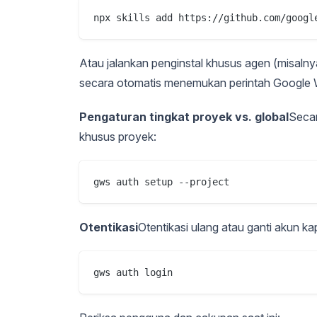
npx skills add https://github.com/googl
Atau jalankan penginstal khusus agen (misalny
secara otomatis menemukan perintah Google 
Pengaturan tingkat proyek vs. global
Secar
khusus proyek:
gws auth setup --project
Otentikasi
Otentikasi ulang atau ganti akun ka
gws auth login