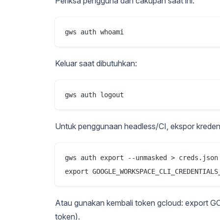
Periksa pengguna dan cakupan saat ini:
gws auth whoami
Keluar saat dibutuhkan:
gws auth logout
Untuk penggunaan headless/CI, ekspor kredens
gws auth export --unmasked > creds.json

export GOOGLE_WORKSPACE_CLI_CREDENTIALS
Atau gunakan kembali token gcloud: expor
token).