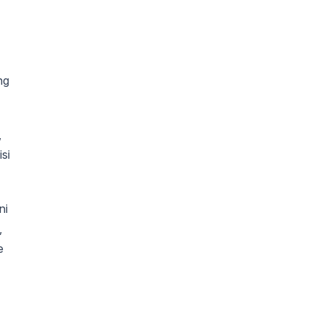
ng
,
si
ni
,
e