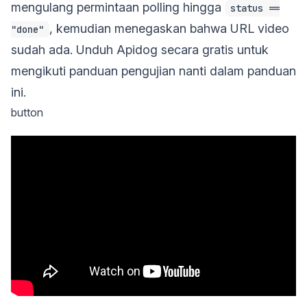
mengulang permintaan polling hingga
status ==
, kemudian menegaskan bahwa URL video
"done"
sudah ada. Unduh Apidog secara gratis untuk
mengikuti panduan pengujian nanti dalam panduan
ini.
button