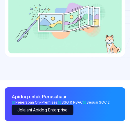
Apidog untuk Perusahaan
Penerapan On-Premises
SSO & RBAC
Sesuai SOC 2
Jelajahi Apidog Enterprise