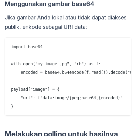
Menggunakan gambar base64
Jika gambar Anda lokal atau tidak dapat diakses
publik, enkode sebagai URI data:
import base64

with open("my_image.jpg", "rb") as f:

    encoded = base64.b64encode(f.read()).decode("utf
payload["image"] = {

    "url": f"data:image/jpeg;base64,{encoded}"

Melakukan polling untuk hasilnya