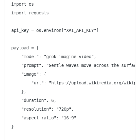
import os

import requests

api_key = os.environ["XAI_API_KEY"]

payload = {

    "model": "grok-imagine-video",

    "prompt": "Gentle waves move across the surface,
    "image": {

        "url": "https://upload.wikimedia.org/wikipe
    },

    "duration": 6,

    "resolution": "720p",

    "aspect_ratio": "16:9"

}
