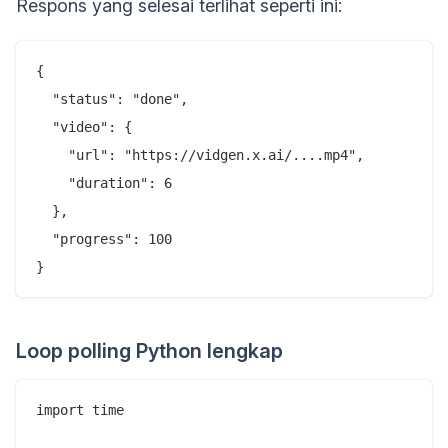
Respons yang selesai terlihat seperti ini:
{

  "status": "done",

  "video": {

    "url": "https://vidgen.x.ai/....mp4",

    "duration": 6

  },

  "progress": 100

Loop polling Python lengkap
import time
