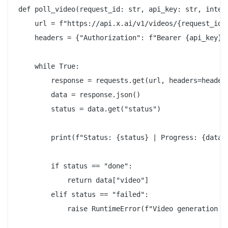
def poll_video(request_id: str, api_key: str, interv
    url = f"https://api.x.ai/v1/videos/{request_id}"
    headers = {"Authorization": f"Bearer {api_key}"}
    while True:

        response = requests.get(url, headers=headers
        data = response.json()

        status = data.get("status")

        print(f"Status: {status} | Progress: {data.g
        if status == "done":

            return data["video"]

        elif status == "failed":

            raise RuntimeError(f"Video generation fa