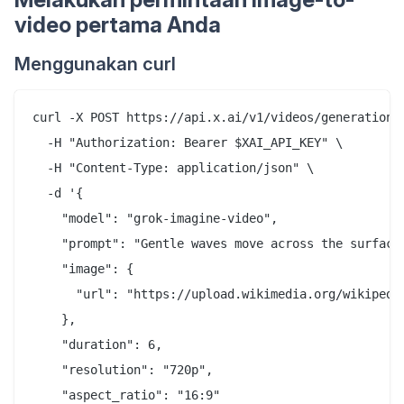
video pertama Anda
Menggunakan curl
curl -X POST https://api.x.ai/v1/videos/generations 
  -H "Authorization: Bearer $XAI_API_KEY" \

  -H "Content-Type: application/json" \

  -d '{

    "model": "grok-imagine-video",

    "prompt": "Gentle waves move across the surface,
    "image": {

      "url": "https://upload.wikimedia.org/wikipedi
    },

    "duration": 6,

    "resolution": "720p",

    "aspect_ratio": "16:9"
