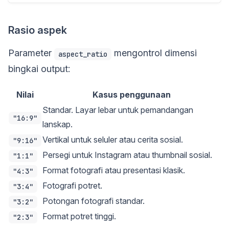
Rasio aspek
Parameter
mengontrol dimensi
aspect_ratio
bingkai output:
Nilai
Kasus penggunaan
Standar. Layar lebar untuk pemandangan
"16:9"
lanskap.
Vertikal untuk seluler atau cerita sosial.
"9:16"
Persegi untuk Instagram atau thumbnail sosial.
"1:1"
Format fotografi atau presentasi klasik.
"4:3"
Fotografi potret.
"3:4"
Potongan fotografi standar.
"3:2"
Format potret tinggi.
"2:3"