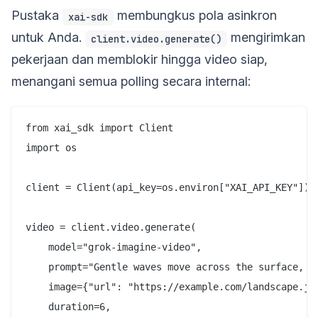
Pustaka
membungkus pola asinkron
xai-sdk
untuk Anda.
mengirimkan
client.video.generate()
pekerjaan dan memblokir hingga video siap,
menangani semua polling secara internal:
from xai_sdk import Client

import os

client = Client(api_key=os.environ["XAI_API_KEY"])

video = client.video.generate(

    model="grok-imagine-video",

    prompt="Gentle waves move across the surface, mo
    image={"url": "https://example.com/landscape.jpg
    duration=6,
