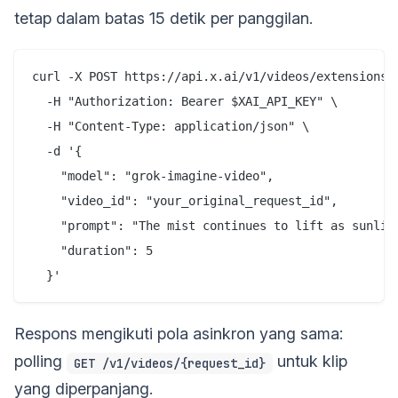
tetap dalam batas 15 detik per panggilan.
curl -X POST https://api.x.ai/v1/videos/extensions \
  -H "Authorization: Bearer $XAI_API_KEY" \

  -H "Content-Type: application/json" \

  -d '{

    "model": "grok-imagine-video",

    "video_id": "your_original_request_id",

    "prompt": "The mist continues to lift as sunligh
    "duration": 5

Respons mengikuti pola asinkron yang sama:
polling
untuk klip
GET /v1/videos/{request_id}
yang diperpanjang.