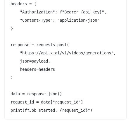
headers = {

    "Authorization": f"Bearer {api_key}",

    "Content-Type": "application/json"

}

response = requests.post(

    "https://api.x.ai/v1/videos/generations",

    json=payload,

    headers=headers

)

data = response.json()

request_id = data["request_id"]
