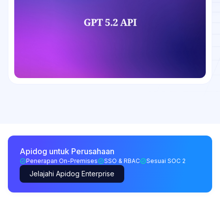
Apidog untuk Perusahaan
Penerapan On-Premises
SSO & RBAC
Sesuai SOC 2
Jelajahi Apidog Enterprise