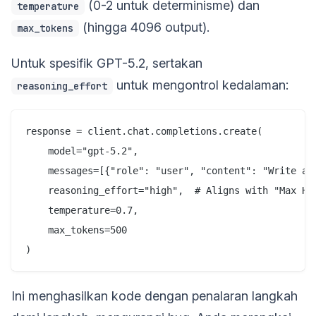
(0-2 untuk determinisme) dan
temperature
(hingga 4096 output).
max_tokens
Untuk spesifik GPT-5.2, sertakan
untuk mengontrol kedalaman:
reasoning_effort
response = client.chat.completions.create(

    model="gpt-5.2",

    messages=[{"role": "user", "content": "Write a P
    reasoning_effort="high",  # Aligns with "Max Hig
    temperature=0.7,

    max_tokens=500

Ini menghasilkan kode dengan penalaran langkah