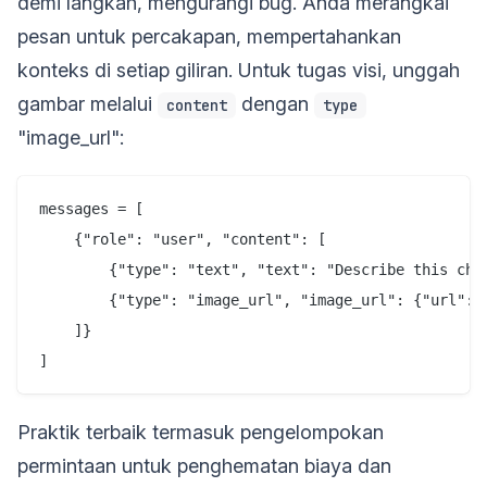
demi langkah, mengurangi bug. Anda merangkai
pesan untuk percakapan, mempertahankan
konteks di setiap giliran. Untuk tugas visi, unggah
gambar melalui
dengan
content
type
"image_url":
messages = [

    {"role": "user", "content": [

        {"type": "text", "text": "Describe this char
        {"type": "image_url", "image_url": {"url": "
    ]}

Praktik terbaik termasuk pengelompokan
permintaan untuk penghematan biaya dan