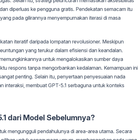
gas. Selain itu, strategi peluncuran memastikan aksesibilitas
 dan diperluas ke pengguna gratis. Pendekatan semacam itu
yang pada gilirannya menyempurnakan iterasi di masa
tan iteratif daripada lompatan revolusioner. Meskipun
euntungan yang terukur dalam efisiensi dan keandalan.
l memungkinkannya untuk mengalokasikan sumber daya
aktu respons tanpa mengorbankan kedalaman. Kemampuan ini
i sangat penting. Selain itu, penyertaan penyesuaian nada
interaksi, membuat GPT-5.1 serbaguna untuk konteks
1 dari Model Sebelumnya?
tuk mengungguli pendahulunya di area-area utama. Secara
el pilihan untuk penggunaan umum, membanggakan nada yang