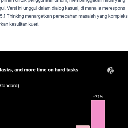
ul. Versi ini unggul dalam dialog kasual, di mana ia merespons
PT-5.1 Thinking menargetkan pemecahan masalah yang kompleks
n kesulitan kueri.