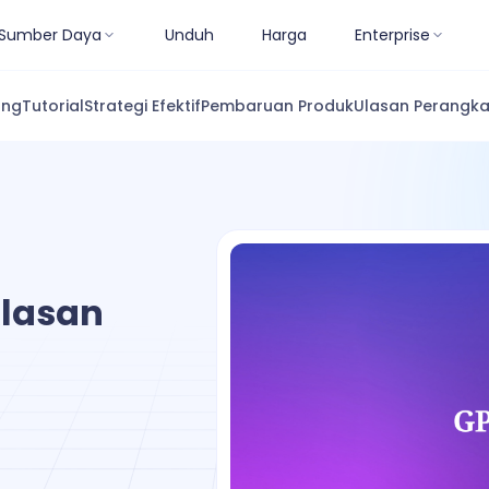
Sumber Daya
Unduh
Harga
Enterprise
ang
Tutorial
Strategi Efektif
Pembaruan Produk
Ulasan Perangka
Alasan