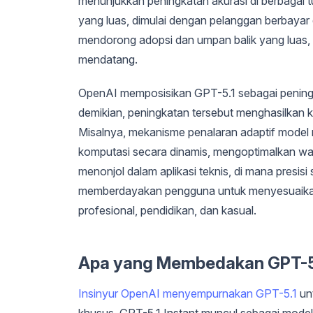
menunjukkan peningkatan akurasi di berbagai tu
yang luas, dimulai dengan pelanggan berbayar
mendorong adopsi dan umpan balik yang luas, 
mendatang.
OpenAI memposisikan GPT-5.1 sebagai peningka
demikian, peningkatan tersebut menghasilkan k
Misalnya, mekanisme penalaran adaptif mode
komputasi secara dinamis, mengoptimalkan w
menonjol dalam aplikasi teknis, di mana presis
memberdayakan pengguna untuk menyesuaikan 
profesional, pendidikan, dan kasual.
Apa yang Membedakan GPT-5.
Insinyur OpenAI menyempurnakan GPT-5.1
un
khusus, GPT-5.1 Instant muncul sebagai mod