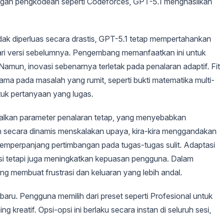
ntangan pengkodean seperti Codeforces, GPT-5.1 menghasilkan
dak diperluas secara drastis, GPT-5.1 tetap mempertahankan
dari versi sebelumnya. Pengembang memanfaatkan ini untuk
Namun, inovasi sebenarnya terletak pada penalaran adaptif. Fit
lama pada masalah yang rumit, seperti bukti matematika multi-
uk pertanyaan yang lugas.
dalkan parameter penalaran tetap, yang menyebabkan
gan secara dinamis menskalakan upaya, kira-kira menggandakan
mperpanjang pertimbangan pada tugas-tugas sulit. Adaptasi
si tetapi juga meningkatkan kepuasan pengguna. Dalam
r yang membuat frustrasi dan keluaran yang lebih andal.
 baru. Pengguna memilih dari preset seperti Profesional untuk
g kreatif. Opsi-opsi ini berlaku secara instan di seluruh sesi,