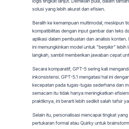
logis tingkat lanjut. Demikian pula, dalam ta
solusi yang lebih akurat dan efisien.
Beralih ke kemampuan multimodal, meskipun ti
kompatibilitas dengan input gambar dan teks 
aplikasi dalam pembuatan dan analisis konten. 
ini memungkinkan model untuk "berpikir" lebih 
langkah, sambil memberikan jawaban cepat unt
Secara komparatif, GPT-5 sering kali mengan
inkonsistensi. GPT-5.1 mengatasi hal ini den
kecepatan pada tugas-tugas sederhana dan me
semacam itu tidak hanya meningkatkan efisien
praktiknya, ini berarti lebih sedikit salah tafsi
Selain itu, personalisasi mencapai tingkat yang
pertukaran formal atau Quirky untuk brainstormin