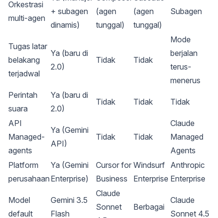
Orkestrasi
+ subagen
(agen
(agen
Subagen
multi-agen
dinamis)
tunggal)
tunggal)
Mode
Tugas latar
Ya (baru di
berjalan
belakang
Tidak
Tidak
2.0)
terus-
terjadwal
menerus
Perintah
Ya (baru di
Tidak
Tidak
Tidak
suara
2.0)
API
Claude
Ya (Gemini
Managed-
Tidak
Tidak
Managed
API)
agents
Agents
Platform
Ya (Gemini
Cursor for
Windsurf
Anthropic
perusahaan
Enterprise)
Business
Enterprise
Enterprise
Claude
Model
Gemini 3.5
Claude
Sonnet
Berbagai
default
Flash
Sonnet 4.5