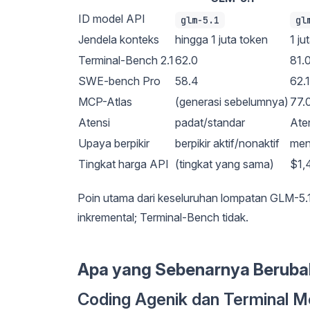
ID model API
glm-5.1
gl
Jendela konteks
hingga 1 juta token
1 ju
Terminal-Bench 2.1
62.0
81.
SWE-bench Pro
58.4
62.1
MCP-Atlas
(generasi sebelumnya)
77.
Atensi
padat/standar
Ate
Upaya berpikir
berpikir aktif/nonaktif
men
Tingkat harga API
(tingkat yang sama)
$1,4
Poin utama dari keseluruhan lompatan GLM-5.1
inkremental; Terminal-Bench tidak.
Apa yang Sebenarnya Beruba
Coding Agenik dan Terminal 