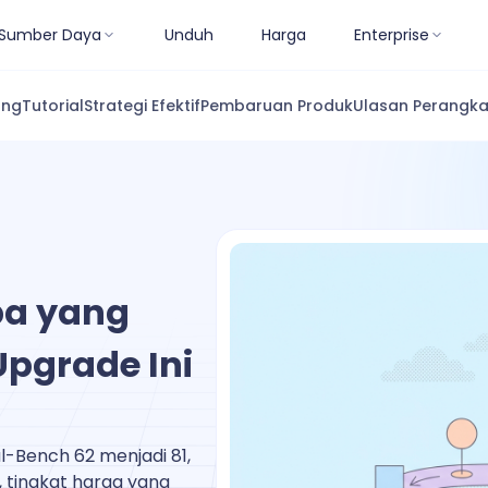
Sumber Daya
Unduh
Harga
Enterprise
ang
Tutorial
Strategi Efektif
Pembaruan Produk
Ulasan Perangka
pa yang
pgrade Ini
-Bench 62 menjadi 81,
 tingkat harga yang