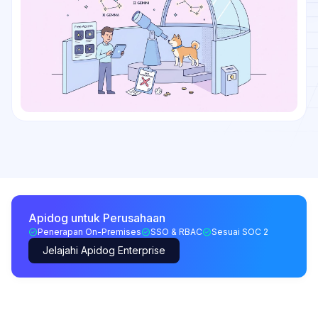
Apidog untuk Perusahaan
Penerapan On-Premises
SSO & RBAC
Sesuai SOC 2
Jelajahi Apidog Enterprise