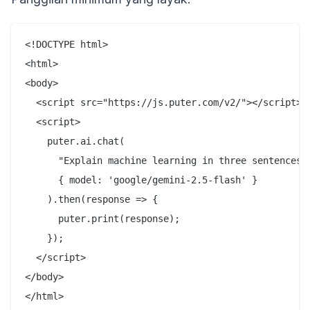
<!DOCTYPE html>

<html>

<body>

  <script src="https://js.puter.com/v2/"></script>

  <script>

    puter.ai.chat(

      "Explain machine learning in three sentences",
      { model: 'google/gemini-2.5-flash' }

    ).then(response => {

      puter.print(response);

    });

  </script>

</body>
