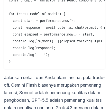
const prompt = "Refactor this React component to use
for (const model of models) {

  const start = performance.now();

  const response = await puter.ai.chat(prompt, { mod
  const elapsed = performance.now() - start;

  console.log(`${model}: ${elapsed.toFixed(0)}ms`);

  console.log(response);

  console.log('---');

Jalankan sekali dan Anda akan melihat pola trade-
off. Gemini Flash biasanya merupakan pemenang
latensi, Sonnet adalah pemenang kualitas dalam
pengkodean, GPT-5.5 adalah pemenang kualitas
dalam penulisan panjang, Grok 4.3 menang dalam