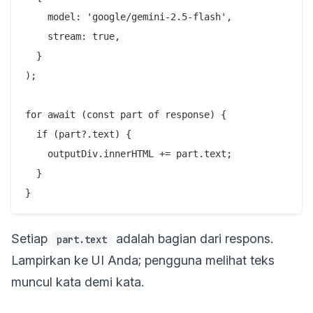
    model: 'google/gemini-2.5-flash',

    stream: true,

  }

);

for await (const part of response) {

  if (part?.text) {

    outputDiv.innerHTML += part.text;

  }

Setiap
adalah bagian dari respons.
part.text
Lampirkan ke UI Anda; pengguna melihat teks
muncul kata demi kata.