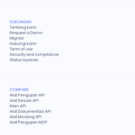
DUKUNGAN
Tentang kami
Request a Demo
Migrasi
Hubungi kami
Term of use
Security and compliance
Status layanan
COMPARE
Alat Pengujian API
Alat Desain API
Klien API
Alat Dokumentasi API
Alat Mocking API
Alat Pengujian MCP