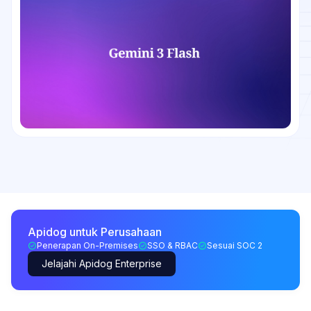
Apidog untuk Perusahaan
Penerapan On-Premises
SSO & RBAC
Sesuai SOC 2
Jelajahi Apidog Enterprise