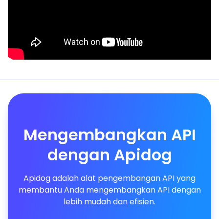
Mengembangkan API
dengan Apidog
Apidog adalah alat pengembangan API yang
membantu Anda mengembangkan API dengan
lebih mudah dan efisien.