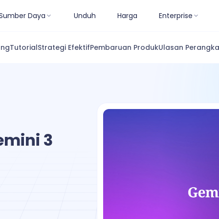
Sumber Daya
Unduh
Harga
Enterprise
ang
Tutorial
Strategi Efektif
Pembaruan Produk
Ulasan Perangka
mini 3