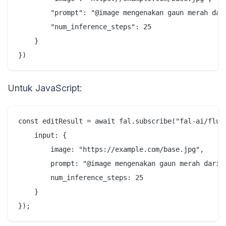
        "prompt": "@image mengenakan gaun merah dari
        "num_inference_steps": 25

    }

Untuk JavaScript:
const editResult = await fal.subscribe("fal-ai/flux-
    input: {

        image: "https://example.com/base.jpg",

        prompt: "@image mengenakan gaun merah dari @
        num_inference_steps: 25

    }
