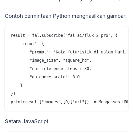
Contoh permintaan Python menghasilkan gambar:
result = fal.subscribe("fal-ai/flux-2-pro", {

    "input": {

        "prompt": "Kota futuristik di malam hari, l
        "image_size": "square_hd",

        "num_inference_steps": 30,

        "guidance_scale": 8.0

    }

})

Setara JavaScript: