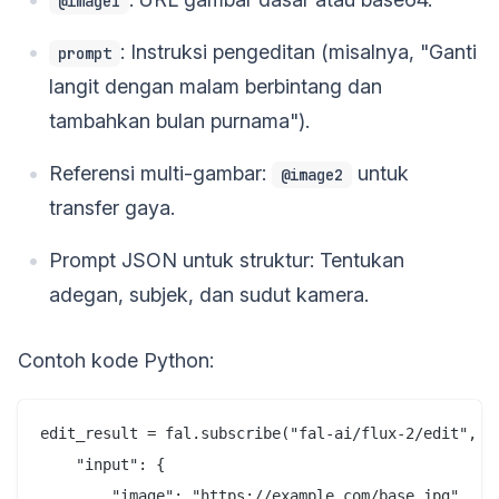
@image1
: Instruksi pengeditan (misalnya, "Ganti
prompt
langit dengan malam berbintang dan
tambahkan bulan purnama").
Referensi multi-gambar:
untuk
@image2
transfer gaya.
Prompt JSON untuk struktur: Tentukan
adegan, subjek, dan sudut kamera.
Contoh kode Python:
edit_result = fal.subscribe("fal-ai/flux-2/edit", {

    "input": {

        "image": "https://example.com/base.jpg",  # 