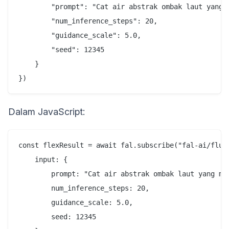
        "prompt": "Cat air abstrak ombak laut yang m
        "num_inference_steps": 20,

        "guidance_scale": 5.0,

        "seed": 12345

    }

Dalam JavaScript:
const flexResult = await fal.subscribe("fal-ai/flux-
    input: {

        prompt: "Cat air abstrak ombak laut yang men
        num_inference_steps: 20,

        guidance_scale: 5.0,

        seed: 12345
