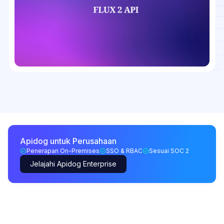
Apidog untuk Perusahaan
Penerapan On-Premises
SSO & RBAC
Sesuai SOC 2
Jelajahi Apidog Enterprise