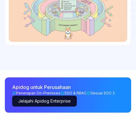
Apidog untuk Perusahaan
Penerapan On-Premises
SSO & RBAC
Sesuai SOC 2
Jelajahi Apidog Enterprise