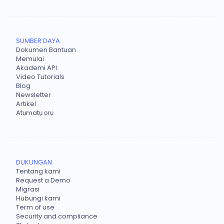
SUMBER DAYA
Dokumen Bantuan
Memulai
Akademi API
Video Tutorials
Blog
Newsletter
Artikel
Atụmatụ ọrụ
DUKUNGAN
Tentang kami
Request a Demo
Migrasi
Hubungi kami
Term of use
Security and compliance