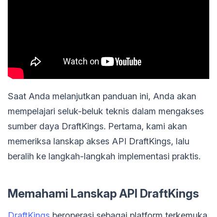
Saat Anda melanjutkan panduan ini, Anda akan
mempelajari seluk-beluk teknis dalam mengakses
sumber daya DraftKings. Pertama, kami akan
memeriksa lanskap akses API DraftKings, lalu
beralih ke langkah-langkah implementasi praktis.
Memahami Lanskap API DraftKings
DraftKings
beroperasi sebagai platform terkemuka