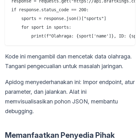
response = requests.get("https://api.draftkings.com/
if response.status_code == 200:

    sports = response.json()["sports"]

    for sport in sports:

Kode ini mengambil dan mencetak data olahraga.
Tangani pengecualian untuk masalah jaringan.
Apidog menyederhanakan ini: Impor endpoint, atur
parameter, dan jalankan. Alat ini
memvisualisasikan pohon JSON, membantu
debugging.
Memanfaatkan Penyedia Pihak