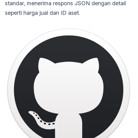
standar, menerima respons JSON dengan detail
seperti harga jual dan ID aset.