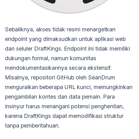
Sebaliknya, akses tidak resmi menargetkan
endpoint yang dimaksudkan untuk aplikasi web
dan seluler DraftKings. Endpoint ini tidak memiliki
dukungan formal, namun komunitas
mendokumentasikannya secara ekstensif.
Misalnya, repositori GitHub oleh SeanDrum
menguraikan beberapa URL kunci, memungkinkan
pengambilan kontes dan data pemain. Para
insinyur harus menangani potensi penghentian,
karena DraftKings dapat memodifikasi struktur
tanpa pemberitahuan.