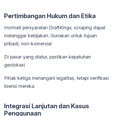
Pertimbangan Hukum dan Etika
Hormati persyaratan DraftKings; scraping dapat
melanggar kebijakan. Gunakan untuk tujuan
pribadi, non-komersial.
Di pasar yang diatur, pastikan kepatuhan
geolokasi.
Pihak ketiga menangani legalitas, tetapi verifikasi
lisensi mereka.
Integrasi Lanjutan dan Kasus
Penggunaan