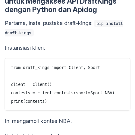
untuk Mengakses API DraftKings
dengan Python dan Apidog
Pertama, instal pustaka draft-kings:
pip install
.
draft-kings
Instansiasi klien:
from draft_kings import Client, Sport

client = Client()

contests = client.contests(sport=Sport.NBA)

Ini mengambil kontes NBA.