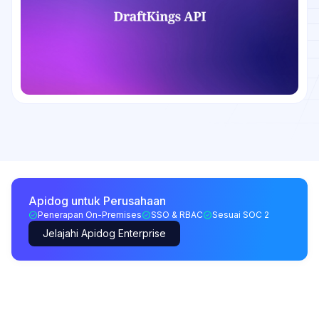
Apidog untuk Perusahaan
Penerapan On-Premises
SSO & RBAC
Sesuai SOC 2
Jelajahi Apidog Enterprise