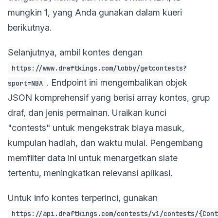
mungkin 1, yang Anda gunakan dalam kueri
berikutnya.
Selanjutnya, ambil kontes dengan
https://www.draftkings.com/lobby/getcontests?
. Endpoint ini mengembalikan objek
sport=NBA
JSON komprehensif yang berisi array kontes, grup
draf, dan jenis permainan. Uraikan kunci
"contests" untuk mengekstrak biaya masuk,
kumpulan hadiah, dan waktu mulai. Pengembang
memfilter data ini untuk menargetkan slate
tertentu, meningkatkan relevansi aplikasi.
Untuk info kontes terperinci, gunakan
https://api.draftkings.com/contests/v1/contests/{Cont