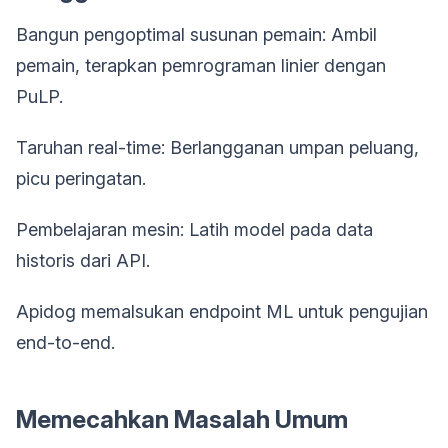
Bangun pengoptimal susunan pemain: Ambil
pemain, terapkan pemrograman linier dengan
PuLP.
Taruhan real-time: Berlangganan umpan peluang,
picu peringatan.
Pembelajaran mesin: Latih model pada data
historis dari API.
Apidog memalsukan endpoint ML untuk pengujian
end-to-end.
Memecahkan Masalah Umum