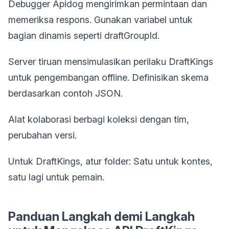
Debugger Apidog mengirimkan permintaan dan
memeriksa respons. Gunakan variabel untuk
bagian dinamis seperti draftGroupId.
Server tiruan mensimulasikan perilaku DraftKings
untuk pengembangan offline. Definisikan skema
berdasarkan contoh JSON.
Alat kolaborasi berbagi koleksi dengan tim,
perubahan versi.
Untuk DraftKings, atur folder: Satu untuk kontes,
satu lagi untuk pemain.
Panduan Langkah demi Langkah