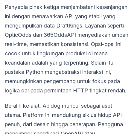
Penyedia pihak ketiga menjembatani kesenjangan
ini dengan menawarkan API yang stabil yang
mengumpulkan data DraftKings. Layanan seperti
OpticOdds dan 365OddsAPI menyediakan umpan
real-time, memastikan konsistensi. Opsi-opsi ini
cocok untuk lingkungan produksi di mana
keandalan adalah yang terpenting. Selain itu,
pustaka Python mengabstraksi interaksi ini,
memungkinkan pengembang untuk fokus pada
logika daripada permintaan HTTP tingkat rendah.
Beralih ke alat, Apidog muncul sebagai aset
utama. Platform ini mendukung siklus hidup API
penuh, dari desain hingga penerapan. Pengguna
mengimpor spesifikasi OpenAPI atau