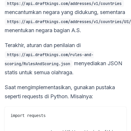
https://api.draftkings.com/addresses/v1/countries
mencantumkan negara yang didukung, sementara
https://api.draftkings.com/addresses/v1/countries/US/
menentukan negara bagian A.S.
Terakhir, aturan dan penilaian di
https://api.draftkings.com/rules-and-
menyediakan JSON
scoring/RulesAndScoring.json
statis untuk semua olahraga.
Saat mengimplementasikan, gunakan pustaka
seperti requests di Python. Misalnya:
import requests
