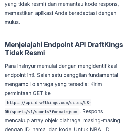
yang tidak resmi) dan memantau kode respons,
memastikan aplikasi Anda beradaptasi dengan
mulus.
Menjelajahi Endpoint API DraftKings
Tidak Resmi
Para insinyur memulai dengan mengidentifikasi
endpoint inti. Salah satu panggilan fundamental
mengambil olahraga yang tersedia: Kirim
permintaan GET ke
https://api.draftkings.com/sites/US-
. Respons
DK/sports/v1/sports?format=json
mencakup array objek olahraga, masing-masing
dengan ID, nama, dan kode. Untuk NBA, ID