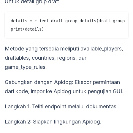
Untuk detail grup draf:
details = client.draft_group_details(draft_group_id=
Metode yang tersedia meliputi available_players,
draftables, countries, regions, dan
game_type_rules.
Gabungkan dengan Apidog: Ekspor permintaan
dari kode, impor ke Apidog untuk pengujian GUI.
Langkah 1: Teliti endpoint melalui dokumentasi.
Langkah 2: Siapkan lingkungan Apidog.