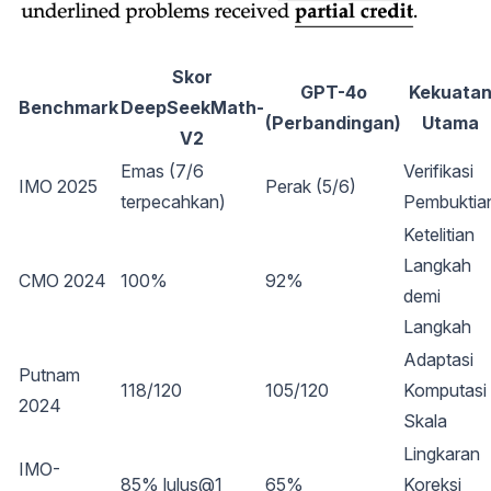
Skor
GPT-4o
Kekuata
Benchmark
DeepSeekMath-
(Perbandingan)
Utama
V2
Emas (7/6
Verifikasi
IMO 2025
Perak (5/6)
terpecahkan)
Pembuktia
Ketelitian
Langkah
CMO 2024
100%
92%
demi
Langkah
Adaptasi
Putnam
118/120
105/120
Komputasi
2024
Skala
Lingkaran
IMO-
85% lulus@1
65%
Koreksi