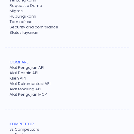
Tentang kami
Request a Demo
Migrasi
Hubungi kami
Term of use
Security and compliance
Status layanan
COMPARE
Alat Pengujian API
Alat Desain API
Klien API
Alat Dokumentasi API
Alat Mocking API
Alat Pengujian MCP
KOMPETITOR
vs Competitors