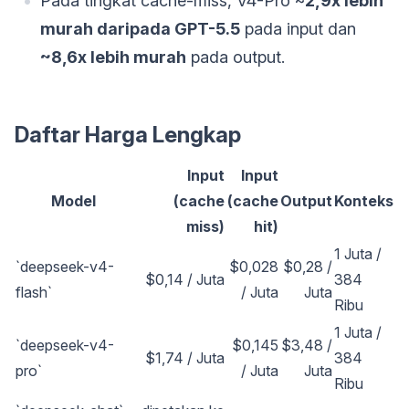
Pada tingkat cache-miss, V4-Pro ~
2,9x lebih
murah daripada GPT-5.5
pada input dan
~8,6x lebih murah
pada output.
Daftar Harga Lengkap
Input
Input
Model
(cache
(cache
Output
Konteks
miss)
hit)
1 Juta /
`deepseek-v4-
$0,028
$0,28 /
$0,14 / Juta
384
flash`
/ Juta
Juta
Ribu
1 Juta /
`deepseek-v4-
$0,145
$3,48 /
$1,74 / Juta
384
pro`
/ Juta
Juta
Ribu