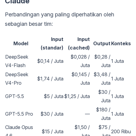
Claude
Perbandingan yang paling diperhatikan oleh
sebagian besar tim:
Input
Input
Model
Output
Konteks
(standar)
(cached)
DeepSeek
$0,028 /
$0,28 /
$0,14 / Juta
1 Juta
V4-Flash
Juta
Juta
DeepSeek
$0,145 /
$3,48 /
$1,74 / Juta
1 Juta
V4-Pro
Juta
Juta
$30 /
GPT-5.5
$5 / Juta
$1,25 / Juta
1 Juta
Juta
$180 /
GPT-5.5 Pro
$30 / Juta
—
1 Juta
Juta
Claude Opus
$1,50 /
$75 /
$15 / Juta
200 Ribu
4.6
Juta
Juta