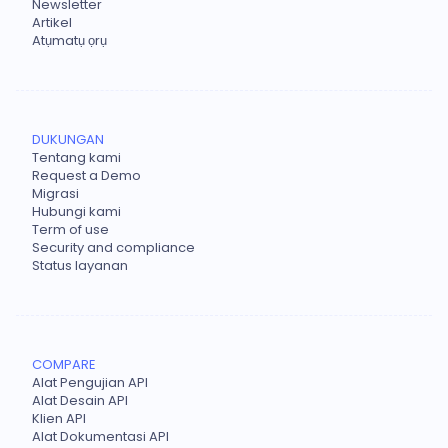
Newsletter
Artikel
Atụmatụ ọrụ
DUKUNGAN
Tentang kami
Request a Demo
Migrasi
Hubungi kami
Term of use
Security and compliance
Status layanan
COMPARE
Alat Pengujian API
Alat Desain API
Klien API
Alat Dokumentasi API