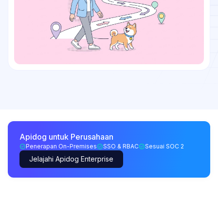
Apidog untuk Perusahaan
Penerapan On-Premises
SSO & RBAC
Sesuai SOC 2
Jelajahi Apidog Enterprise