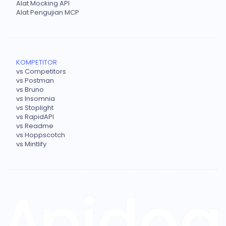
Alat Mocking API
Alat Pengujian MCP
KOMPETITOR
vs Competitors
vs Postman
vs Bruno
vs Insomnia
vs Stoplight
vs RapidAPI
vs Readme
vs Hoppscotch
vs Mintlify