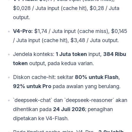
$0,028 / Juta input (cache hit), $0,28 / Juta
output.
V4-Pro:
$1,74 / Juta input (cache miss), $0,145
/ Juta input (cache hit), $3,48 / Juta output.
Jendela konteks:
1 Juta token
input,
384 Ribu
token
output, pada kedua varian.
Diskon cache-hit: sekitar
80% untuk Flash
,
92% untuk Pro
pada awalan yang berulang.
`deepseek-chat` dan `deepseek-reasoner` akan
dihentikan pada
24 Juli 2026
; penagihan
dipetakan ke V4-Flash.