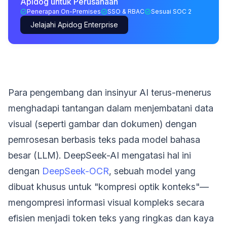
Apidog untuk Perusahaan
Penerapan On-Premises
SSO & RBAC
Sesuai SOC 2
Jelajahi Apidog Enterprise
Para pengembang dan insinyur AI terus-menerus
menghadapi tantangan dalam menjembatani data
visual (seperti gambar dan dokumen) dengan
pemrosesan berbasis teks pada model bahasa
besar (LLM). DeepSeek-AI mengatasi hal ini
dengan
DeepSeek-OCR
, sebuah model yang
dibuat khusus untuk "kompresi optik konteks"—
mengompresi informasi visual kompleks secara
efisien menjadi token teks yang ringkas dan kaya