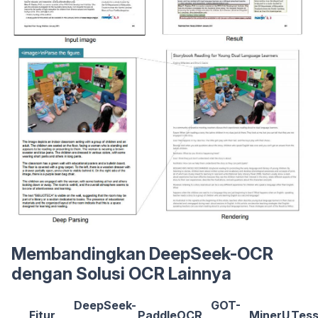
Membandingkan DeepSeek-OCR
dengan Solusi OCR Lainnya
DeepSeek-
GOT-
Fitur
PaddleOCR
MinerU
Tess