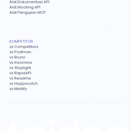
Alat Dokumentasi API
Alat Mocking API
Alat Pengujian MCP
KOMPETITOR
vs Competitors
vs Postman
vs Bruno
vs Insomnia
vs Stoplight
vs RapidAPI
vs Readme
vs Hoppscotch
vs Mintlify