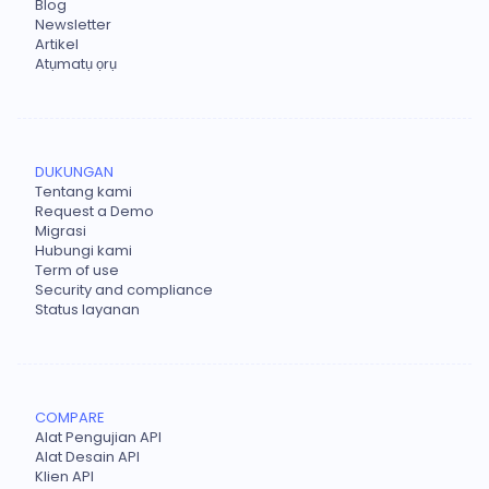
Blog
Newsletter
Artikel
Atụmatụ ọrụ
DUKUNGAN
Tentang kami
Request a Demo
Migrasi
Hubungi kami
Term of use
Security and compliance
Status layanan
COMPARE
Alat Pengujian API
Alat Desain API
Klien API