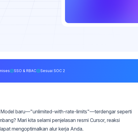
mises
SSO & RBAC
Sesuai SOC 2
. Model baru—"unlimited-with-rate-limits"—terdengar seperti
bang? Mari kita selami penjelasan resmi Cursor, reaksi
pat mengoptimalkan alur kerja Anda.