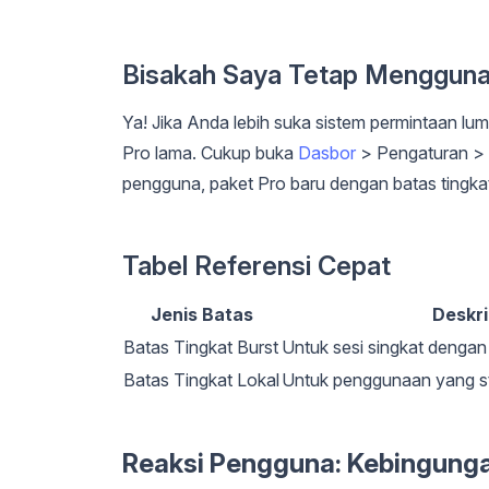
Bisakah Saya Tetap Mengguna
Ya! Jika Anda lebih suka sistem permintaan 
Pro lama. Cukup buka
Dasbor
> Pengaturan > L
pengguna, paket Pro baru dengan batas tingkat 
Tabel Referensi Cepat
Jenis Batas
Deskri
Batas Tingkat Burst
Untuk sesi singkat dengan a
Batas Tingkat Lokal
Untuk penggunaan yang sta
Reaksi Pengguna: Kebingungan