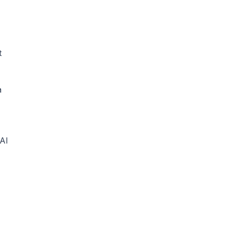
t
a
AI