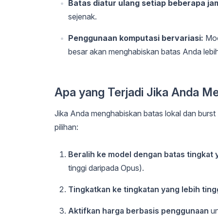
Batas diatur ulang setiap beberapa ja
sejenak.
Penggunaan komputasi bervariasi:
Mode
besar akan menghabiskan batas Anda lebih
Apa yang Terjadi Jika Anda M
Jika Anda menghabiskan batas lokal dan burst
pilihan:
Beralih ke model dengan batas tingkat y
tinggi daripada Opus).
Tingkatkan ke tingkatan yang lebih ting
Aktifkan harga berbasis penggunaan
un