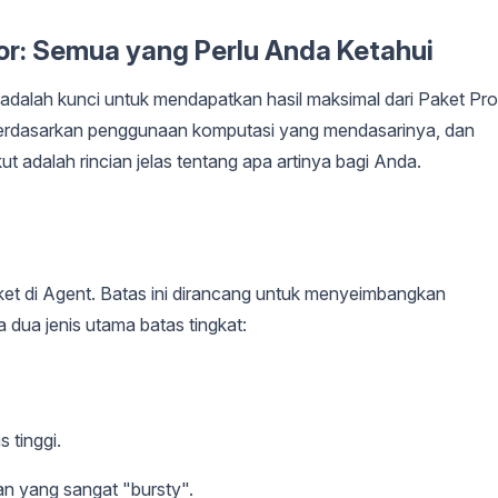
or: Semua yang Perlu Anda Ketahui
adalah kunci untuk mendapatkan hasil maksimal dari Paket Pro
berdasarkan penggunaan komputasi yang mendasarinya, dan
kut adalah rincian jelas tentang apa artinya bagi Anda.
et di Agent. Batas ini dirancang untuk menyeimbangkan
 dua jenis utama batas tingkat:
 tinggi.
an yang sangat "bursty".