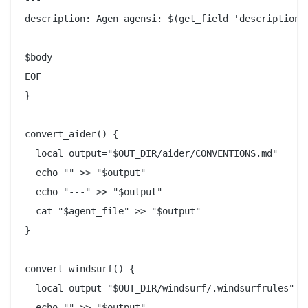
description: Agen agensi: $(get_field 'description' 
---

$body

EOF

}

convert_aider() {

  local output="$OUT_DIR/aider/CONVENTIONS.md"

  echo "" >> "$output"

  echo "---" >> "$output"

  cat "$agent_file" >> "$output"

}

convert_windsurf() {

  local output="$OUT_DIR/windsurf/.windsurfrules"

  echo "" >> "$output"
