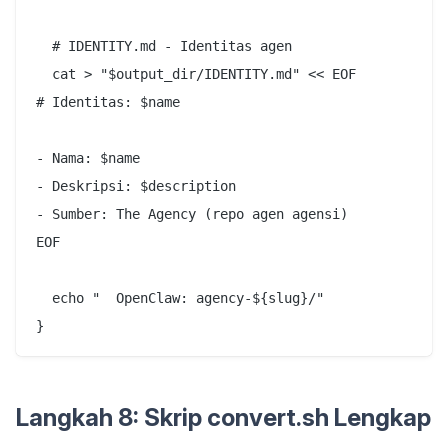
  # IDENTITY.md - Identitas agen

  cat > "$output_dir/IDENTITY.md" << EOF

# Identitas: $name

- Nama: $name

- Deskripsi: $description

- Sumber: The Agency (repo agen agensi)

EOF

  echo "  OpenClaw: agency-${slug}/"

Langkah 8: Skrip convert.sh Lengkap