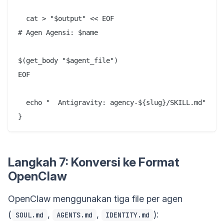
  cat > "$output" << EOF

# Agen Agensi: $name

$(get_body "$agent_file")

EOF

  echo "  Antigravity: agency-${slug}/SKILL.md"

Langkah 7: Konversi ke Format
OpenClaw
OpenClaw menggunakan tiga file per agen
(
,
,
):
SOUL.md
AGENTS.md
IDENTITY.md