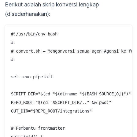
Berikut adalah skrip konversi lengkap
(disederhanakan):
#!/usr/bin/env bash

#

# convert.sh — Mengonversi semua agen Agensi ke form
#

set -euo pipefail

SCRIPT_DIR="$(cd "$(dirname "${BASH_SOURCE[0]}")" &&
REPO_ROOT="$(cd "$SCRIPT_DIR/.." && pwd)"

OUT_DIR="$REPO_ROOT/integrations"

# Pembantu frontmatter

get_field() {
