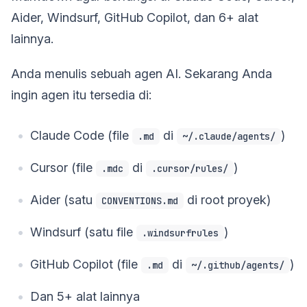
Aider, Windsurf, GitHub Copilot, dan 6+ alat
lainnya.
Anda menulis sebuah agen AI. Sekarang Anda
ingin agen itu tersedia di:
Claude Code (file
di
)
.md
~/.claude/agents/
Cursor (file
di
)
.mdc
.cursor/rules/
Aider (satu
di root proyek)
CONVENTIONS.md
Windsurf (satu file
)
.windsurfrules
GitHub Copilot (file
di
)
.md
~/.github/agents/
Dan 5+ alat lainnya