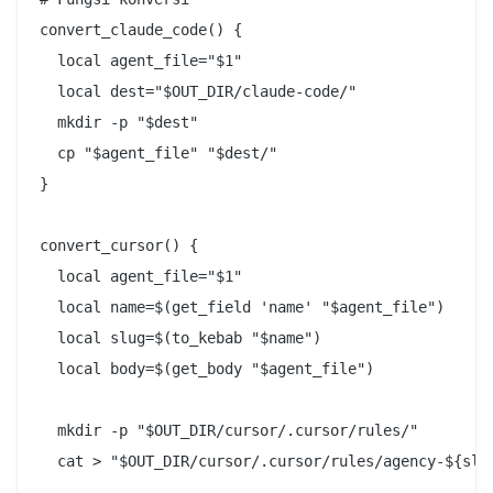
convert_claude_code() {

  local agent_file="$1"

  local dest="$OUT_DIR/claude-code/"

  mkdir -p "$dest"

  cp "$agent_file" "$dest/"

}

convert_cursor() {

  local agent_file="$1"

  local name=$(get_field 'name' "$agent_file")

  local slug=$(to_kebab "$name")

  local body=$(get_body "$agent_file")

  mkdir -p "$OUT_DIR/cursor/.cursor/rules/"

  cat > "$OUT_DIR/cursor/.cursor/rules/agency-${slug
---
