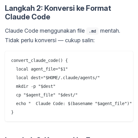
Langkah 2: Konversi ke Format
Claude Code
Claude Code menggunakan file
mentah.
.md
Tidak perlu konversi — cukup salin:
convert_claude_code() {

  local agent_file="$1"

  local dest="$HOME/.claude/agents/"

  mkdir -p "$dest"

  cp "$agent_file" "$dest/"

  echo "  Claude Code: $(basename "$agent_file")"
