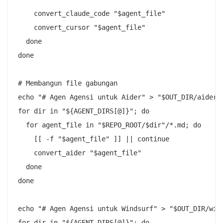
    convert_claude_code "$agent_file"

    convert_cursor "$agent_file"

  done

done

# Membangun file gabungan

echo "# Agen Agensi untuk Aider" > "$OUT_DIR/aider/C
for dir in "${AGENT_DIRS[@]}"; do

  for agent_file in "$REPO_ROOT/$dir"/*.md; do

    [[ -f "$agent_file" ]] || continue

    convert_aider "$agent_file"

  done

done

echo "# Agen Agensi untuk Windsurf" > "$OUT_DIR/wind
for dir in "${AGENT_DIRS[@]}"; do
