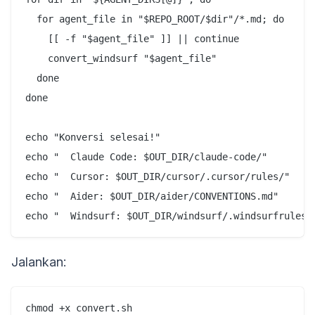
  for agent_file in "$REPO_ROOT/$dir"/*.md; do

    [[ -f "$agent_file" ]] || continue

    convert_windsurf "$agent_file"

  done

done

echo "Konversi selesai!"

echo "  Claude Code: $OUT_DIR/claude-code/"

echo "  Cursor: $OUT_DIR/cursor/.cursor/rules/"

echo "  Aider: $OUT_DIR/aider/CONVENTIONS.md"

Jalankan:
chmod +x convert.sh
