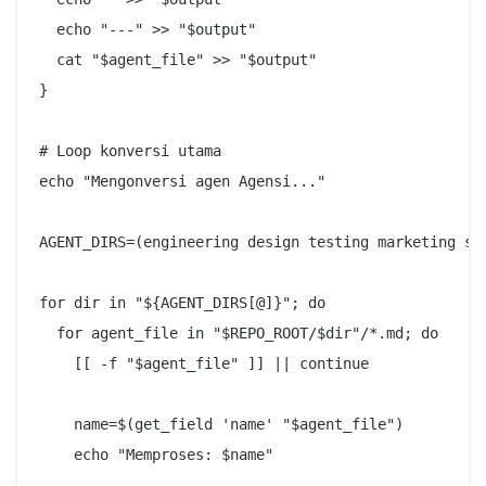
  echo "---" >> "$output"

  cat "$agent_file" >> "$output"

}

# Loop konversi utama

echo "Mengonversi agen Agensi..."

AGENT_DIRS=(engineering design testing marketing sal
for dir in "${AGENT_DIRS[@]}"; do

  for agent_file in "$REPO_ROOT/$dir"/*.md; do

    [[ -f "$agent_file" ]] || continue

    name=$(get_field 'name' "$agent_file")

    echo "Memproses: $name"
