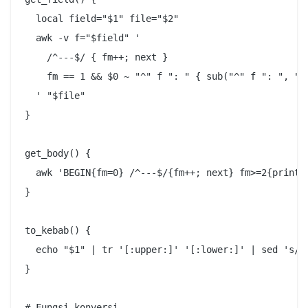
  local field="$1" file="$2"

  awk -v f="$field" '

    /^---$/ { fm++; next }

    fm == 1 && $0 ~ "^" f ": " { sub("^" f ": ", "")
  ' "$file"

}

get_body() {

  awk 'BEGIN{fm=0} /^---$/{fm++; next} fm>=2{print}'
}

to_kebab() {

  echo "$1" | tr '[:upper:]' '[:lower:]' | sed 's/[^
}

# Fungsi konversi
