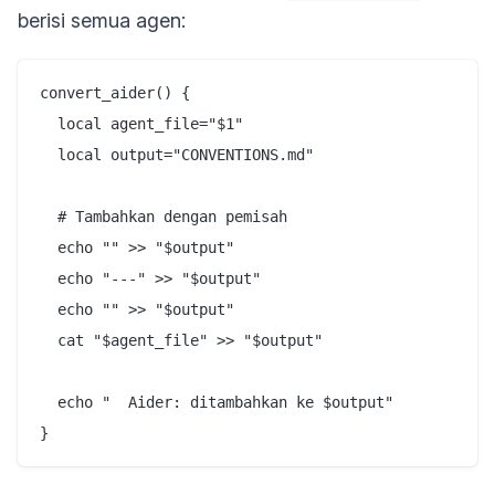
berisi semua agen:
convert_aider() {

  local agent_file="$1"

  local output="CONVENTIONS.md"

  # Tambahkan dengan pemisah

  echo "" >> "$output"

  echo "---" >> "$output"

  echo "" >> "$output"

  cat "$agent_file" >> "$output"

  echo "  Aider: ditambahkan ke $output"
