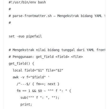
#!/usr/bin/env bash

#

# parse-frontmatter.sh — Mengekstrak bidang YAML fro
#

set -euo pipefail

# Mengekstrak nilai bidang tunggal dari YAML frontma
# Penggunaan: get_field <field> <file>

get_field() {

  local field="$1" file="$2"

  awk -v f="$field" '

    /^---$/ { fm++; next }

    fm == 1 && $0 ~ "^" f ": " {

      sub("^" f ": ", "");

      print;
