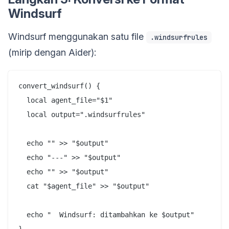
Windsurf
Windsurf menggunakan satu file
.windsurfrules
(mirip dengan Aider):
convert_windsurf() {

  local agent_file="$1"

  local output=".windsurfrules"

  echo "" >> "$output"

  echo "---" >> "$output"

  echo "" >> "$output"

  cat "$agent_file" >> "$output"

  echo "  Windsurf: ditambahkan ke $output"
