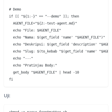
# Demo

if [[ "${1:-}" == "--demo" ]]; then

  AGENT_FILE="${2:-test-agent.md}"

  echo "File: $AGENT_FILE"

  echo "Nama: $(get_field 'name' "$AGENT_FILE")"

  echo "Deskripsi: $(get_field 'description' "$AGENT
  echo "Slug: $(to_kebab "$(get_field 'name' "$AGENT
  echo "---"

  echo "Pratinjau Body:"

  get_body "$AGENT_FILE" | head -10

Uji:
chmod +x parse-frontmatter.sh
