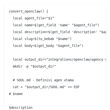
convert_openclaw() {

  local agent_file="$1"

  local name=$(get_field 'name' "$agent_file")

  local description=$(get_field 'description' "$agen
  local slug=$(to_kebab "$name")

  local body=$(get_body "$agent_file")

  local output_dir="integrations/openclaw/agency-${s
  mkdir -p "$output_dir"

  # SOUL.md - Definisi agen utama

  cat > "$output_dir/SOUL.md" << EOF

# $name

$description
