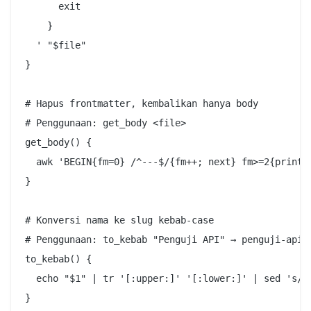
      exit

    }

  ' "$file"

}

# Hapus frontmatter, kembalikan hanya body

# Penggunaan: get_body <file>

get_body() {

  awk 'BEGIN{fm=0} /^---$/{fm++; next} fm>=2{print}'
}

# Konversi nama ke slug kebab-case

# Penggunaan: to_kebab "Penguji API" → penguji-api

to_kebab() {

  echo "$1" | tr '[:upper:]' '[:lower:]' | sed 's/[^
}
