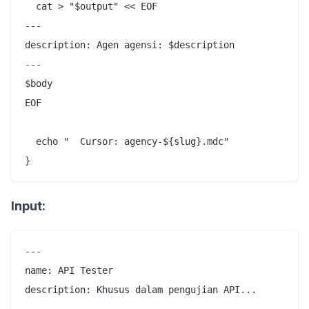
  cat > "$output" << EOF

---

description: Agen agensi: $description

---

$body

EOF

  echo "  Cursor: agency-${slug}.mdc"

Input:
---

name: API Tester

description: Khusus dalam pengujian API...

---
