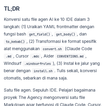
TL;DR
Konversi satu file agen AI ke 10 IDE dalam 3
langkah: (1) Uraikan YAML frontmatter dengan
fungsi bash
,
, dan
get_field()
get_body()
, (2) Transformasi ke format spesifik
to_kebab()
alat menggunakan
(Claude Code
convert.sh
, Cursor
, Aider
,
.md
.mdc
CONVENTIONS.md
Windsurf
), (3) Instal ke jalur yang
.windsurfrules
benar dengan
. Tulis sekali, konversi
install.sh
otomatis, sebarkan di mana saja.
Satu file agen. Sepuluh IDE. Pelajari bagaimana
proyek The Agency mengonversi satu file
Markdown agar berfungsi di Claude Code, Cursor,