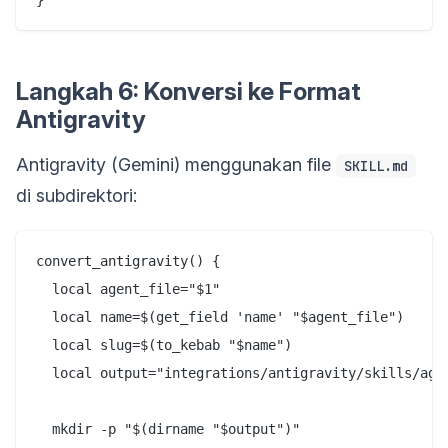
Langkah 6: Konversi ke Format
Antigravity
Antigravity (Gemini) menggunakan file
SKILL.md
di subdirektori:
convert_antigravity() {

  local agent_file="$1"

  local name=$(get_field 'name' "$agent_file")

  local slug=$(to_kebab "$name")

  local output="integrations/antigravity/skills/agen
  mkdir -p "$(dirname "$output")"
