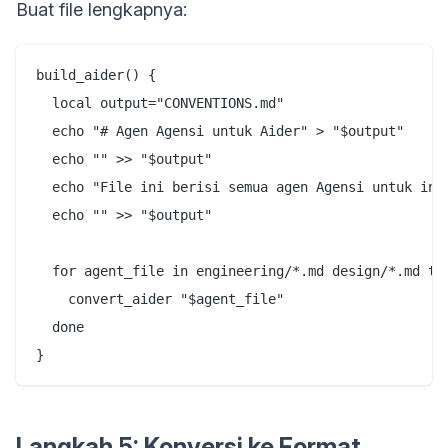
Buat file lengkapnya:
build_aider() {

  local output="CONVENTIONS.md"

  echo "# Agen Agensi untuk Aider" > "$output"

  echo "" >> "$output"

  echo "File ini berisi semua agen Agensi untuk inte
  echo "" >> "$output"

  for agent_file in engineering/*.md design/*.md tes
    convert_aider "$agent_file"

  done

Langkah 5: Konversi ke Format