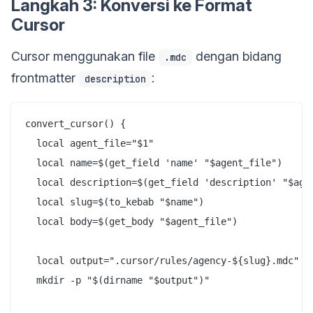
Langkah 3: Konversi ke Format
Cursor
Cursor menggunakan file
dengan bidang
.mdc
frontmatter
:
description
convert_cursor() {

  local agent_file="$1"

  local name=$(get_field 'name' "$agent_file")

  local description=$(get_field 'description' "$agen
  local slug=$(to_kebab "$name")

  local body=$(get_body "$agent_file")

  local output=".cursor/rules/agency-${slug}.mdc"

  mkdir -p "$(dirname "$output")"
