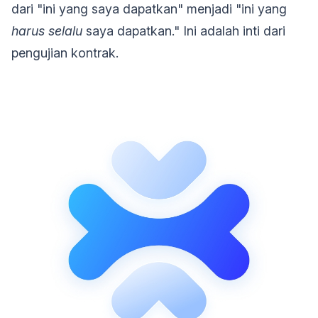
dari "ini yang saya dapatkan" menjadi "ini yang
harus selalu
saya dapatkan." Ini adalah inti dari
pengujian kontrak.