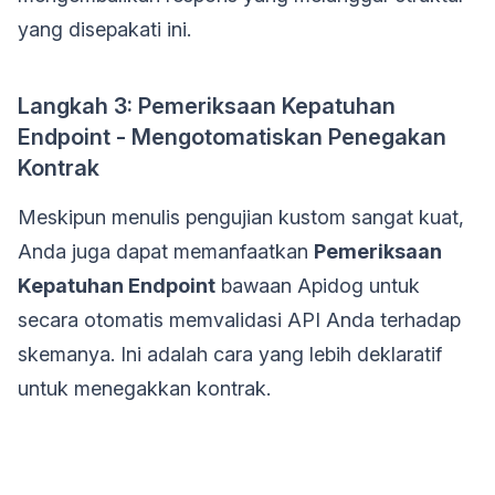
yang disepakati ini.
Langkah 3: Pemeriksaan Kepatuhan
Endpoint - Mengotomatiskan Penegakan
Kontrak
Meskipun menulis pengujian kustom sangat kuat,
Anda juga dapat memanfaatkan
Pemeriksaan
Kepatuhan Endpoint
bawaan Apidog untuk
secara otomatis memvalidasi API Anda terhadap
skemanya. Ini adalah cara yang lebih deklaratif
untuk menegakkan kontrak.