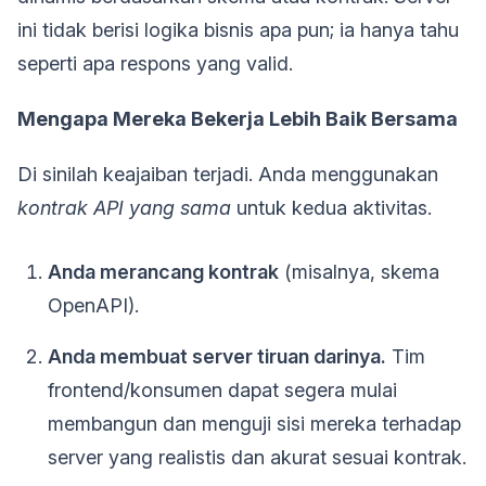
ini tidak berisi logika bisnis apa pun; ia hanya tahu
seperti apa respons yang valid.
Mengapa Mereka Bekerja Lebih Baik Bersama
Di sinilah keajaiban terjadi. Anda menggunakan
kontrak API yang sama
untuk kedua aktivitas.
Anda merancang kontrak
(misalnya, skema
OpenAPI).
Anda membuat server tiruan darinya.
Tim
frontend/konsumen dapat segera mulai
membangun dan menguji sisi mereka terhadap
server yang realistis dan akurat sesuai kontrak.