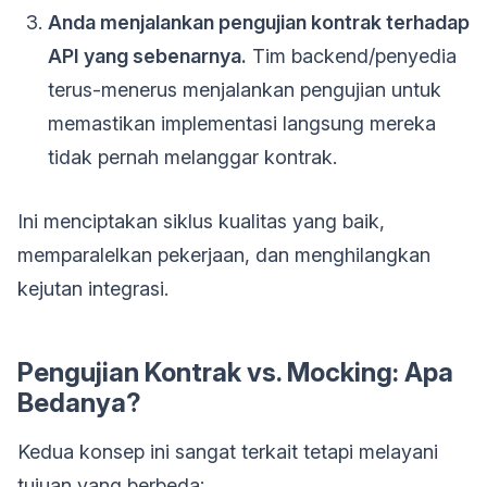
Anda menjalankan pengujian kontrak terhadap
API yang sebenarnya.
Tim backend/penyedia
terus-menerus menjalankan pengujian untuk
memastikan implementasi langsung mereka
tidak pernah melanggar kontrak.
Ini menciptakan siklus kualitas yang baik,
memparalelkan pekerjaan, dan menghilangkan
kejutan integrasi.
Pengujian Kontrak vs. Mocking: Apa
Bedanya?
Kedua konsep ini sangat terkait tetapi melayani
tujuan yang berbeda: