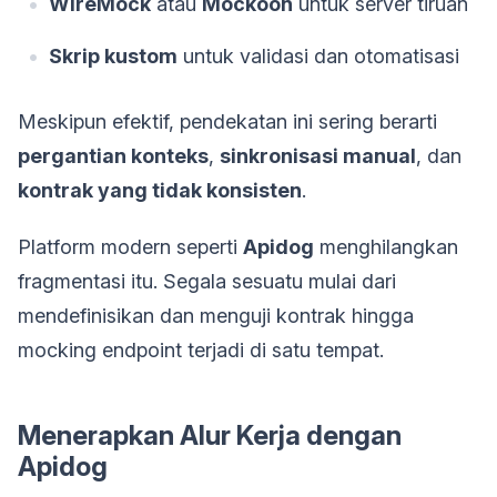
WireMock
atau
Mockoon
untuk server tiruan
Skrip kustom
untuk validasi dan otomatisasi
Meskipun efektif, pendekatan ini sering berarti
pergantian konteks
,
sinkronisasi manual
, dan
kontrak yang tidak konsisten
.
Platform modern seperti
Apidog
menghilangkan
fragmentasi itu. Segala sesuatu mulai dari
mendefinisikan dan menguji kontrak hingga
mocking endpoint terjadi di satu tempat.
Menerapkan Alur Kerja dengan
Apidog