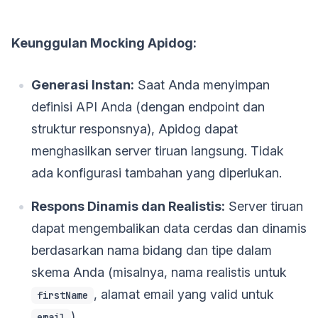
Keunggulan Mocking Apidog:
Generasi Instan:
Saat Anda menyimpan
definisi API Anda (dengan endpoint dan
struktur responsnya), Apidog dapat
menghasilkan server tiruan langsung. Tidak
ada konfigurasi tambahan yang diperlukan.
Respons Dinamis dan Realistis:
Server tiruan
dapat mengembalikan data cerdas dan dinamis
berdasarkan nama bidang dan tipe dalam
skema Anda (misalnya, nama realistis untuk
, alamat email yang valid untuk
firstName
).
email