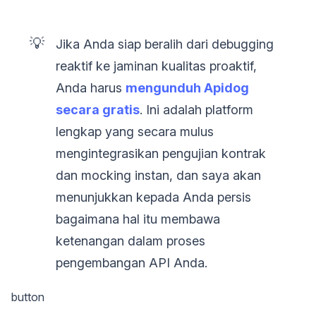
💡
Jika Anda siap beralih dari debugging
reaktif ke jaminan kualitas proaktif,
Anda harus
mengunduh Apidog
secara gratis
. Ini adalah platform
lengkap yang secara mulus
mengintegrasikan pengujian kontrak
dan mocking instan, dan saya akan
menunjukkan kepada Anda persis
bagaimana hal itu membawa
ketenangan dalam proses
pengembangan API Anda.
button