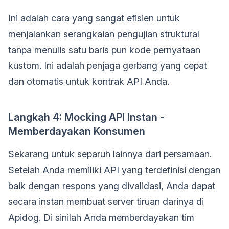
Ini adalah cara yang sangat efisien untuk
menjalankan serangkaian pengujian struktural
tanpa menulis satu baris pun kode pernyataan
kustom. Ini adalah penjaga gerbang yang cepat
dan otomatis untuk kontrak API Anda.
Langkah 4: Mocking API Instan -
Memberdayakan Konsumen
Sekarang untuk separuh lainnya dari persamaan.
Setelah Anda memiliki API yang terdefinisi dengan
baik dengan respons yang divalidasi, Anda dapat
secara instan membuat server tiruan darinya di
Apidog. Di sinilah Anda memberdayakan tim