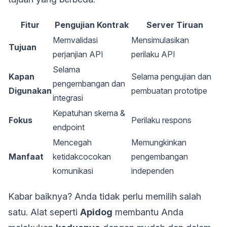
Fitur
Pengujian Kontrak
Server Tiruan
Memvalidasi
Mensimulasikan
Tujuan
perjanjian API
perilaku API
Selama
Kapan
Selama pengujian dan
pengembangan dan
Digunakan
pembuatan prototipe
integrasi
Kepatuhan skema &
Fokus
Perilaku respons
endpoint
Mencegah
Memungkinkan
Manfaat
ketidakcocokan
pengembangan
komunikasi
independen
Kabar baiknya? Anda tidak perlu memilih salah
satu. Alat seperti
Apidog
membantu Anda