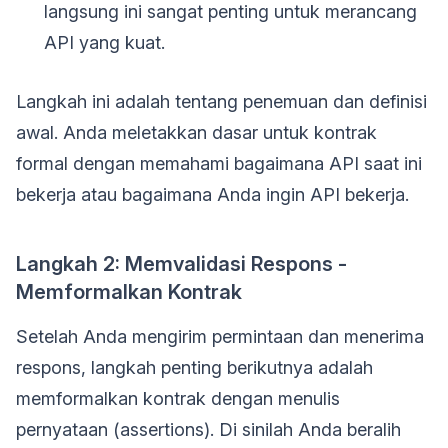
langsung ini sangat penting untuk merancang
API yang kuat.
Langkah ini adalah tentang penemuan dan definisi
awal. Anda meletakkan dasar untuk kontrak
formal dengan memahami bagaimana API saat ini
bekerja atau bagaimana Anda ingin API bekerja.
Langkah 2: Memvalidasi Respons -
Memformalkan Kontrak
Setelah Anda mengirim permintaan dan menerima
respons, langkah penting berikutnya adalah
memformalkan kontrak dengan menulis
pernyataan (assertions). Di sinilah Anda beralih