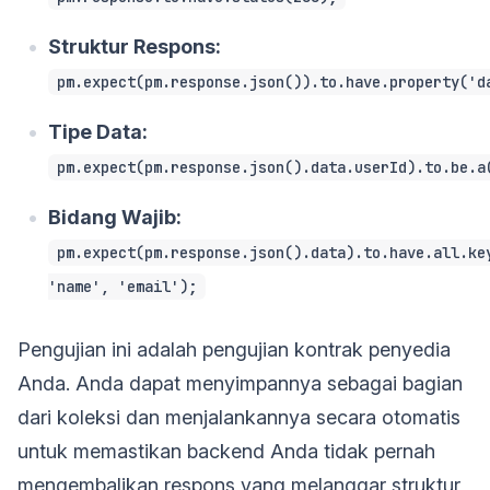
Struktur Respons:
pm.expect(pm.response.json()).to.have.property('d
Tipe Data:
pm.expect(pm.response.json().data.userId).to.be.a
Bidang Wajib:
pm.expect(pm.response.json().data).to.have.all.ke
'name', 'email');
Pengujian ini adalah pengujian kontrak penyedia
Anda. Anda dapat menyimpannya sebagai bagian
dari koleksi dan menjalankannya secara otomatis
untuk memastikan backend Anda tidak pernah
mengembalikan respons yang melanggar struktur