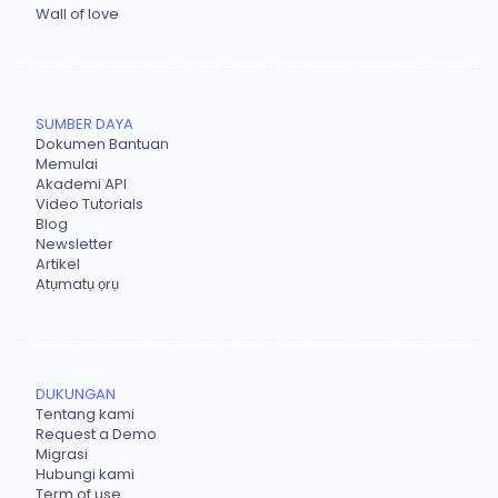
Wall of love
SUMBER DAYA
Dokumen Bantuan
Memulai
Akademi API
Video Tutorials
Blog
Newsletter
Artikel
Atụmatụ ọrụ
DUKUNGAN
Tentang kami
Request a Demo
Migrasi
Hubungi kami
Term of use