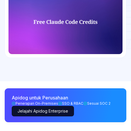
Apidog untuk Perusahaan
Penerapan On-Premises
SSO & RBAC
Sesuai SOC 2
Jelajahi Apidog Enterprise