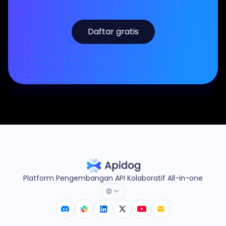
Daftar gratis
Platform Pengembangan API Kolaboratif All-in-one