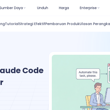
Sumber Daya
Unduh
Harga
Enterprise
ang
Tutorial
Strategi Efektif
Pembaruan Produk
Ulasan Perangka
aude Code
r