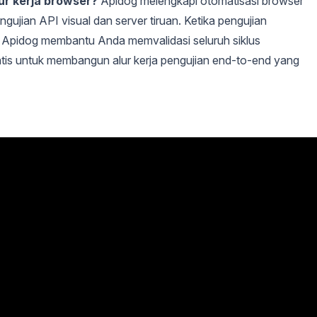
ur kerja browser?
Apidog melengkapi otomatisasi browser
jian API visual dan server tiruan. Ketika pengujian
 Apidog membantu Anda memvalidasi seluruh siklus
tis untuk membangun alur kerja pengujian end-to-end yang