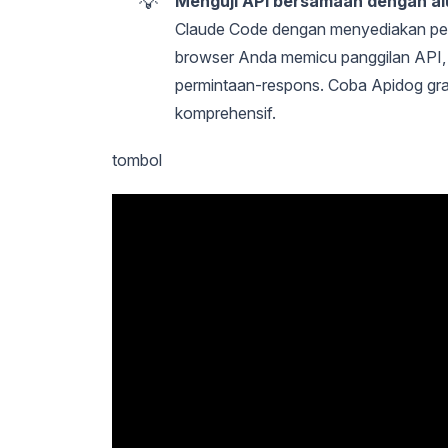
💡
Menguji API bersamaan dengan al
Claude Code dengan menyediakan pengu
browser Anda memicu panggilan API,
permintaan-respons. Coba Apidog gra
komprehensif.
tombol