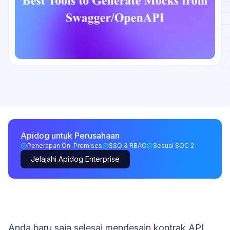
Apidog untuk Perusahaan
Penerapan On-Premises
SSO & RBAC
Sesuai SOC 2
Jelajahi Apidog Enterprise
Anda baru saja selesai mendesain kontrak API