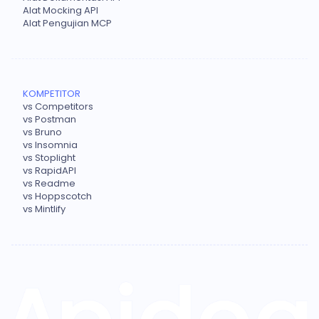
Alat Mocking API
Alat Pengujian MCP
KOMPETITOR
vs Competitors
vs Postman
vs Bruno
vs Insomnia
vs Stoplight
vs RapidAPI
vs Readme
vs Hoppscotch
vs Mintlify