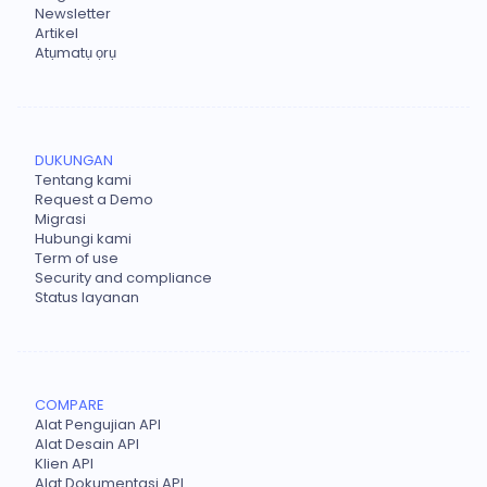
Newsletter
Artikel
Atụmatụ ọrụ
DUKUNGAN
Tentang kami
Request a Demo
Migrasi
Hubungi kami
Term of use
Security and compliance
Status layanan
COMPARE
Alat Pengujian API
Alat Desain API
Klien API
Alat Dokumentasi API