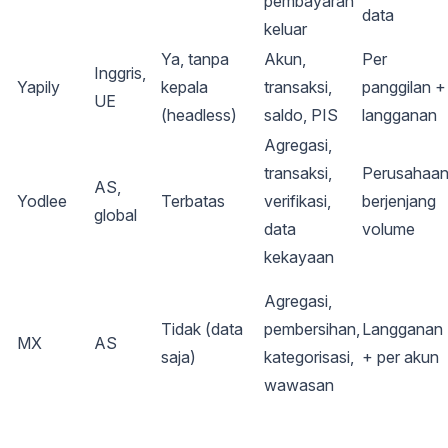
pembayaran
data
keluar
Ya, tanpa
Akun,
Per
Inggris,
Yapily
kepala
transaksi,
panggilan +
UE
(headless)
saldo, PIS
langganan
Agregasi,
transaksi,
Perusahaan
AS,
Yodlee
Terbatas
verifikasi,
berjenjang
global
data
volume
kekayaan
Agregasi,
Tidak (data
pembersihan,
Langganan
MX
AS
saja)
kategorisasi,
+ per akun
wawasan