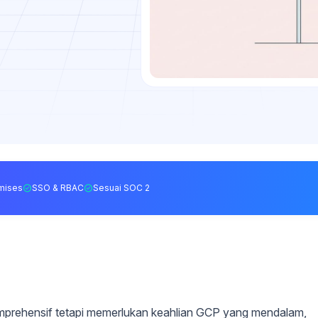
mises
SSO & RBAC
Sesuai SOC 2
mprehensif tetapi memerlukan keahlian GCP yang mendalam,