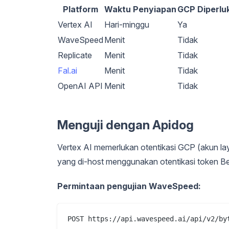
Platform
Waktu Penyiapan
GCP Diperlu
Vertex AI
Hari-minggu
Ya
WaveSpeed
Menit
Tidak
Replicate
Menit
Tidak
Fal.ai
Menit
Tidak
OpenAI API
Menit
Tidak
Menguji dengan Apidog
Vertex AI memerlukan otentikasi GCP (akun l
yang di-host menggunakan otentikasi token B
Permintaan pengujian WaveSpeed:
POST https://api.wavespeed.ai/api/v2/byt