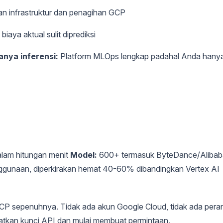
an infrastruktur dan penagihan GCP
iaya aktual sulit diprediksi
nya inferensi:
Platform MLOps lengkap padahal Anda hany
alam hitungan menit
Model:
600+ termasuk ByteDance/Alibab
ggunaan, diperkirakan hemat 40-60% dibandingkan Vertex AI
 sepenuhnya. Tidak ada akun Google Cloud, tidak ada pera
atkan kunci API dan mulai membuat permintaan.