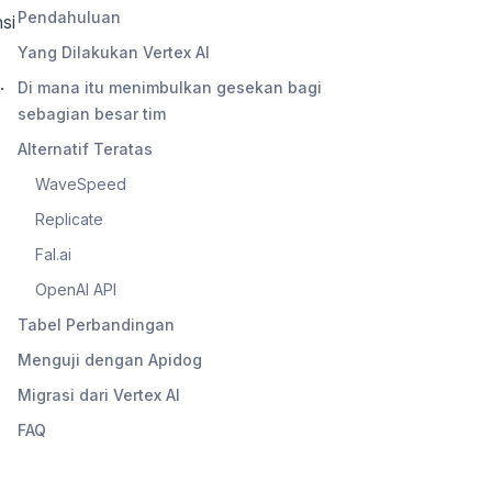
Pendahuluan
si
Yang Dilakukan Vertex AI
.
Di mana itu menimbulkan gesekan bagi
sebagian besar tim
Alternatif Teratas
WaveSpeed
Replicate
Fal.ai
OpenAI API
Tabel Perbandingan
Menguji dengan Apidog
Migrasi dari Vertex AI
FAQ