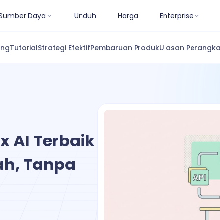
Sumber Daya
Unduh
Harga
Enterprise
ang
Tutorial
Strategi Efektif
Pembaruan Produk
Ulasan Perangka
x AI Terbaik
ah, Tanpa