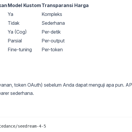
kan
Model Kustom
Transparansi Harga
Ya
Kompleks
Tidak
Sederhana
Ya (Cog)
Per-detik
Parsial
Per-output
Fine-tuning
Per-token
ayanan, token OAuth) sebelum Anda dapat menguji apa pun. AP
earer sederhana.
edance/seedream-4-5
