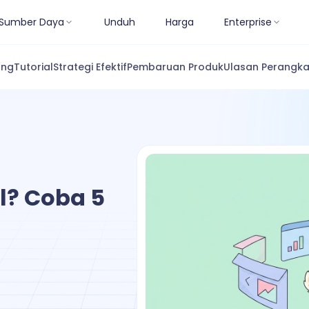
Sumber Daya
Unduh
Harga
Enterprise
ang
Tutorial
Strategi Efektif
Pembaruan Produk
Ulasan Perangka
l? Coba 5