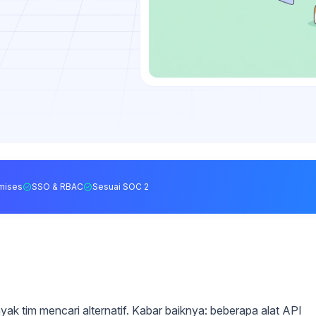
mises
SSO & RBAC
Sesuai SOC 2
 tim mencari alternatif. Kabar baiknya: beberapa alat API