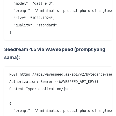
  "model": "dall-e-3",

  "prompt": "A minimalist product photo of a glass w
  "size": "1024x1024",

  "quality": "standard"

Seedream 4.5 via WaveSpeed (prompt yang
sama):
POST https://api.wavespeed.ai/api/v2/bytedance/seedr
Authorization: Bearer {{WAVESPEED_API_KEY}}

Content-Type: application/json

{

  "prompt": "A minimalist product photo of a glass w