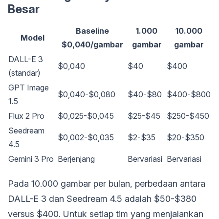
Besar
Baseline
1.000
10.000
Model
$0,040/gambar
gambar
gambar
DALL-E 3
$0,040
$40
$400
(standar)
GPT Image
$0,040-$0,080
$40-$80
$400-$800
1.5
Flux 2 Pro
$0,025-$0,045
$25-$45
$250-$450
Seedream
$0,002-$0,035
$2-$35
$20-$350
4.5
Gemini 3 Pro
Berjenjang
Bervariasi
Bervariasi
Pada 10.000 gambar per bulan, perbedaan antara
DALL-E 3 dan Seedream 4.5 adalah $50-$380
versus $400. Untuk setiap tim yang menjalankan