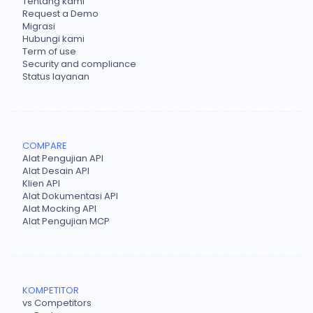
Tentang kami
Request a Demo
Migrasi
Hubungi kami
Term of use
Security and compliance
Status layanan
COMPARE
Alat Pengujian API
Alat Desain API
Klien API
Alat Dokumentasi API
Alat Mocking API
Alat Pengujian MCP
KOMPETITOR
vs Competitors